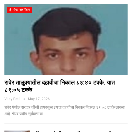
ई- पेपर बातमीदार
रावेर तालुक्यातील दहावीचा निकाल ८३:४० टक्के. यात
८९:०५ टक्के
Vijay Patil
May 17, 2026
रावेर येथील सरदार जीजी हायस्कूल इयत्ता दहावीचा निकाल निकाल ६९:०८ टक्के लागला
आहे. गौरव संदीप सूर्यवंशी या…