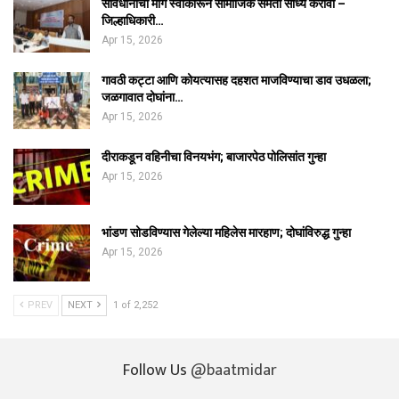
संविधानाचा मार्ग स्वीकारून सामाजिक समता साध्य करावी –
जिल्हाधिकारी…
Apr 15, 2026
गावठी कट्टा आणि कोयत्यासह दहशत माजविण्याचा डाव उधळला;
जळगावात दोघांना…
Apr 15, 2026
दीराकडून वहिनीचा विनयभंग; बाजारपेठ पोलिसांत गुन्हा
Apr 15, 2026
भांडण सोडविण्यास गेलेल्या महिलेस मारहाण; दोघांविरुद्ध गुन्हा
Apr 15, 2026
PREV
NEXT
1 of 2,252
Follow Us
@baatmidar