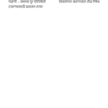
पाहणी – संभाव्य पूर परिस्थिती
शिवसेनेचा जळगावात तीव्र निषेध
टाळण्यासाठी प्रशासन तत्पर