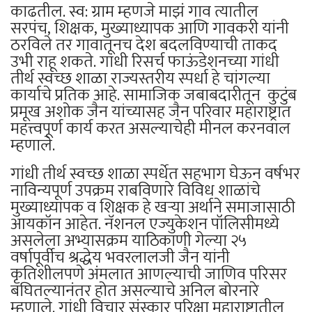
काढतील. स्व: ग्राम म्हणजे माझं गाव त्यातील
सरपंच, शिक्षक, मुख्याध्यापक आणि गावकरी यांनी
ठरविले तर गावातूनच देश बदलविण्याची ताकद
उभी राहू शकते. गांधी रिसर्च फाऊंडेशनच्या गांधी
तीर्थ स्वच्छ शाळा राज्यस्तरीय स्पर्धा हे चांगल्या
कार्याचे प्रतिक आहे. सामाजिक जबाबदारीतून कुटुंब
प्रमूख अशोक जैन यांच्यासह जैन परिवार महाराष्ट्रात
महत्त्वपूर्ण कार्य करत असल्याचेही मीनल करनवाल
म्हणाले.
गांधी तीर्थ स्वच्छ शाळा स्पर्धेत सहभाग घेऊन वर्षभर
नाविन्यपूर्ण उपक्रम राबविणारे विविध शाळांचे
मुख्याध्यापक व शिक्षक हे खऱ्या अर्थाने समाजासाठी
आयकॉन आहेत. नॅशनल एज्युकेशन पॉलिसीमध्ये
असलेला अभ्यासक्रम याठिकाणी गेल्या २५
वर्षापूर्वीच श्रद्धेय भवरलालजी जैन यांनी
कृतिशीलपणे अंमलात आणल्याची जाणिव परिसर
बघितल्यानंतर होत असल्याचे अनिल बोरनारे
म्हणाले. गांधी विचार संस्कार परिक्षा महाराष्ट्रातील