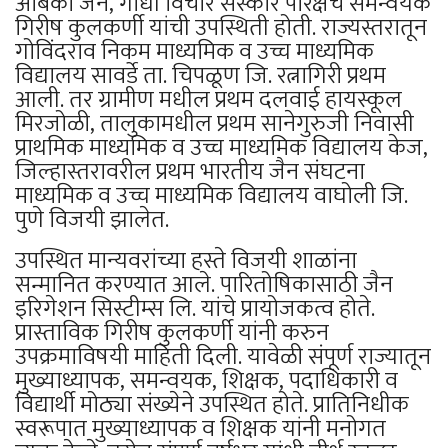
अंबिका जैन, गांधी विचार संस्कार परिक्षेचे समन्वयक
गिरीष कुलकर्णी यांची उपस्थिती होती. राज्यस्तरातून
गोविंदराव निकम माध्यमिक व उच्च माध्यमिक
विद्यालय सावर्डे ता. चिपळूण जि. रत्नागिरी प्रथम
आली. तर ग्रामीण मधील प्रथम दलवाई हायस्कूल
मिरजोळी, तालुकामधील प्रथम सानेगुरुजी निवासी
प्राथमिक माध्यमिक व उच्च माध्यमिक विद्यालय केज,
जिल्हास्तरावरील प्रथम भारतीय जैन संघटना
माध्यमिक व उच्च माध्यमिक विद्यालय वाघोली जि.
पुणे विजयी झालेत.
उपस्थित मान्यवरांच्या हस्ते विजयी शाळांना
सन्मानित करण्यात आले. पारितोषिकासाठी जैन
इरिगेशन सिस्टीम्स लि. यांचे प्रायोजकत्व होते.
प्रास्ताविक गिरीष कुलकर्णी यांनी करुन
उपक्रमाविषयी माहिती दिली. यावेळी संपूर्ण राज्यातून
मुख्याध्यापक, समन्वयक, शिक्षक, पदाधिकारी व
विद्यार्थी मोठ्या संख्येने उपस्थित होते. प्रातिनिधीक
स्वरूपात मुख्याध्यापक व शिक्षक यांनी मनोगत