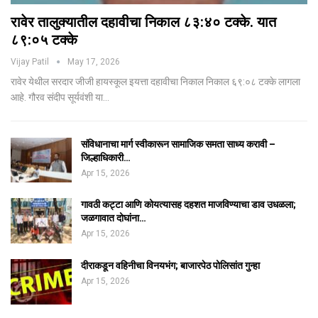
रावेर तालुक्यातील दहावीचा निकाल ८३:४० टक्के. यात
८९:०५ टक्के
Vijay Patil
May 17, 2026
रावेर येथील सरदार जीजी हायस्कूल इयत्ता दहावीचा निकाल निकाल ६९:०८ टक्के लागला
आहे. गौरव संदीप सूर्यवंशी या…
संविधानाचा मार्ग स्वीकारून सामाजिक समता साध्य करावी –
जिल्हाधिकारी…
Apr 15, 2026
गावठी कट्टा आणि कोयत्यासह दहशत माजविण्याचा डाव उधळला;
जळगावात दोघांना…
Apr 15, 2026
दीराकडून वहिनीचा विनयभंग; बाजारपेठ पोलिसांत गुन्हा
Apr 15, 2026