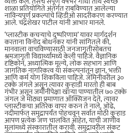
व्यक्त केले. तसेच संपूर्ण वर्षभर गांधी तीर्थ स्वच्छ
शाळा प्रतियोगिते अंतर्गत राबविण्यात आलेल्या
नाविन्यपूर्ण प्रकल्पांचे व्हिडीओ सादरीकरण करण्यात
आले. चंद्रशेखर पाटील यांनी आभार मानले.
‘प्लास्टीक कचऱ्याचे दुष्परिणाम’ यावर मार्गदर्शन
करताना विनोद बोधनकर यांनी सांगितले की,
मानवाला वाचविण्यासाठी जनजागृतीसोबतच
श्रमजागृती विद्यार्थ्यांमध्ये केली पाहिजे. वैज्ञानिक
दृष्टिकोन, अध्यात्मिक मूल्ये, लोक सहभाग आणि
जागतिक नागरिकत्व या संकल्पनांतून ज्ञान, भक्ती
आणि कर्म योग शिकविला पाहिजे. जमिनीवरील ३०
टक्के जंगले असून त्यावर कुऱ्हाडी मारतो ही बाब
गंभीर असून जमीनीपेक्षा खाऱ्या पाण्यातील ७० टक्के
जंगल जे मोठ्या प्रमाणात ऑक्सिजन देते, त्यावर
प्लास्टीकचा अतिरेक वापर करुन ते नाले, ओढे,
नदीमार्फत समुद्रापर्यंत पोहचवून सर्वात मोठी कुऱ्हाड
आपण प्रत्येक जण चालवित आहेत, याची जाणीव
मुलांमध्ये संस्कारातील करावी. समुद्रावरील संकट