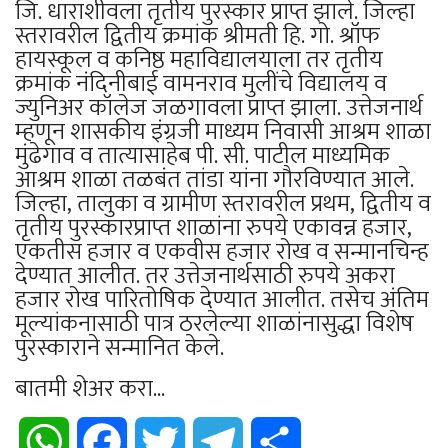
जि. धाराशीवला तृतीय पुरस्कार प्राप्त झाले. जिल्हा
स्तरावरील द्वितीय क्रमांक श्रीमती हि. गो. श्रॉफ
हायस्कूल व कनिष्ठ महाविद्यालयाला तर तृतीय
क्रमांक नंदिनीबाई वामनराव मुलींचे विद्यालय व
ज्युनिअर कॉलेज जळगावला प्राप्त झाला. उत्तेजनार्थ
म्हणून शासकीय इंग्रजी माध्यम निवासी आश्रम शाळा
मुंढेगाव व तात्यासाहेब पी. सी. पाटील माध्यमिक
आश्रम शाळा तळबंत तांडा यांना गौरविण्यात आले.
जिल्हा, तालुका व ग्रामीण स्तरावरील प्रथम, द्वितीय व
तृतीय पुरस्कारप्राप्त शाळांना रुपये एकावन्न हजार,
एकतीस हजार व एकवीस हजार रोख व सन्मानचिन्ह
देण्यात आलीत. तर उत्तेजनार्थसाठी रुपये अकरा
हजार रोख पारितोषिक देण्यात आलीत. तसेच अंतिम
मूल्यांकनासाठी पात्र ठरलेल्या शाळांनासुद्धा विशेष
पुरस्काराने सन्मानित केले.
बातमी शेअर करा...
WhatsApp
Facebook
Twitter
Telegram
Share