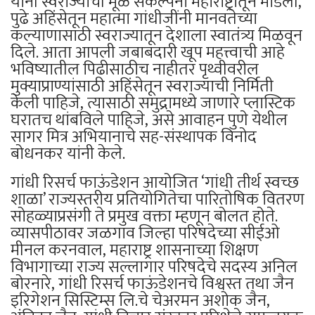
यांनी स्वराज्याची मूळ संकल्पना महाराष्ट्रातून मांडली,
पुढे अहिंसेतून महात्मा गांधीजींनी मानवतेच्या
कल्याणासाठी स्वराज्यातून देशाला स्वातंत्र्य मिळवून
दिले. आता आपली जबाबदारी खूप महत्त्वाची आहे
भविष्यातील पिढीसाठीच नाहीतर पृथ्वीवरील
मुक्याप्राण्यांसाठी अहिंसेतून स्वराज्याची निर्मिती
केली पाहिजे, त्यासाठी समुद्रामध्ये जाणारे प्लास्टिक
घरातच थांबविले पाहिजे, असे आवाहन पुणे येथील
सागर मित्र अभियानाचे सह-संस्थापक विनोद
बोधनकर यांनी केले.
गांधी रिसर्च फाऊंडेशन आयोजित ‘गांधी तीर्थ स्वच्छ
शाळा’ राज्यस्तरीय प्रतियोगितेचा पारितोषिक वितरण
सोहळ्याप्रसंगी ते प्रमुख वक्ता म्हणून बोलत होते.
व्यासपीठावर जळगाव जिल्हा परिषदेच्या सीईओ
मीनल करनवाल, महाराष्ट्र शासनाच्या शिक्षण
विभागाच्या राज्य सल्लागार परिषदेचे सदस्य अनिल
बोरनारे, गांधी रिसर्च फाऊंडेशनचे विश्वस्त तथा जैन
इरिगेशन सिस्टिम्स लि.चे चेअरमन अशोक जैन,