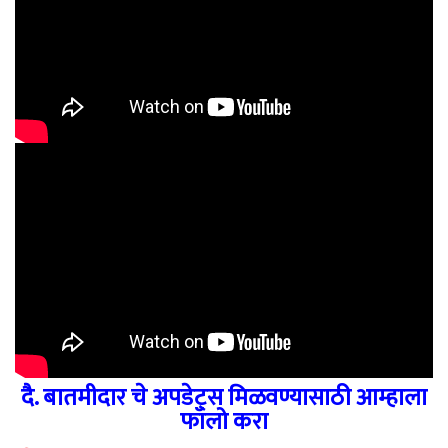
दै. बातमीदार चे अपडेट्स मिळवण्यासाठी आम्हाला
फॉलो करा