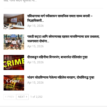
आहे. गौरव संदीप सूर्यवंशी या…
संविधानाचा मार्ग स्वीकारून सामाजिक समता साध्य करावी –
जिल्हाधिकारी…
Apr 15, 2026
गावठी कट्टा आणि कोयत्यासह दहशत माजविण्याचा डाव उधळला;
जळगावात दोघांना…
Apr 15, 2026
दीराकडून वहिनीचा विनयभंग; बाजारपेठ पोलिसांत गुन्हा
Apr 15, 2026
भांडण सोडविण्यास गेलेल्या महिलेस मारहाण; दोघांविरुद्ध गुन्हा
Apr 15, 2026
PREV
NEXT
1 of 2,252