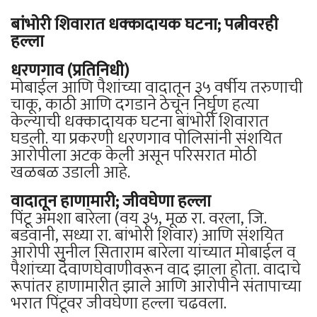
बांभोरी शिवारात धक्कादायक घटना; पत्नीवरही
हल्ला
धरणगाव (प्रतिनिधी)
मोबाईल आणि पैशांच्या वादातून ३५ वर्षीय तरुणाची
चाकू, काठी आणि दगडाने ठेचून निर्घृण हत्या
केल्याची धक्कादायक घटना बांभोरी शिवारात
घडली. या प्रकरणी धरणगाव पोलिसांनी संशयित
आरोपीला अटक केली असून परिसरात मोठी
खळबळ उडाली आहे.
वादातून हाणामारी; जीवघेणा हल्ला
पिंटू अमशा बारेला (वय ३५, मूळ रा. वरला, जि.
बडवानी, सध्या रा. बांभोरी शिवार) आणि संशयित
आरोपी सुनील सिताराम बारेला यांच्यात मोबाईल व
पैशांच्या देवाणघेवाणीवरून वाद झाला होता. वादाचे
रूपांतर हाणामारीत झाले आणि आरोपीने संतापाच्या
भरात पिंटूवर जीवघेणा हल्ला चढवला.