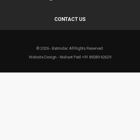
CONTACT US
© 2026 - Batmidar. All Rights Reserved.
Website Design - Nishant Patil +91 89289 62629