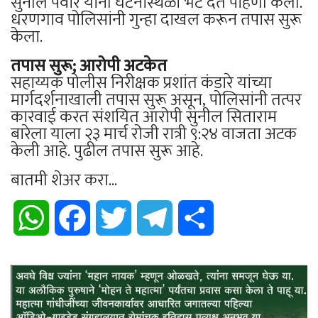
सुनील पवार यांनी घटनास्थळी भेट देत पाहणी केली.
धरणगाव पोलिसांनी गुन्हा दाखल करून तपास सुरू
केला.
तपास सुरू; आरोपी अटकेत
सहाय्यक पोलीस निरीक्षक प्रशांत कंडारे यांच्या
मार्गदर्शनाखाली तपास सुरू असून, पोलिसांनी तत्पर
कारवाई करत संशयित आरोपी सुनील सिताराम
बारेला याला २३ मार्च रोजी रात्री ९:२४ वाजता अटक
केली आहे. पुढील तपास सुरू आहे.
बातमी शेअर करा...
WhatsApp
Facebook
Twitter
Telegram
Share