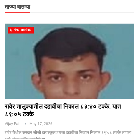
ताज्या बातम्या
ई- पेपर बातमीदार
रावेर तालुक्यातील दहावीचा निकाल ८३:४० टक्के. यात
८९:०५ टक्के
Vijay Patil
May 17, 2026
रावेर येथील सरदार जीजी हायस्कूल इयत्ता दहावीचा निकाल निकाल ६९:०८ टक्के लागला