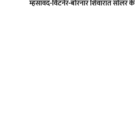
म्हसावद-विटनेर-बोरनार शिवारात सोलर क