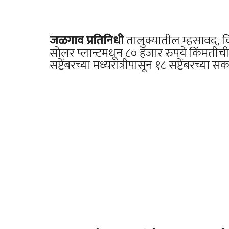
जळगाव प्रतिनिधी
तालुक्यातील म्हसावद, वि
सोलर प्लान्टमधून ८० हजार रुपये किंमतीची
सप्टेंबरच्या मध्यरात्रीपासून १८ सप्टेंबरच्