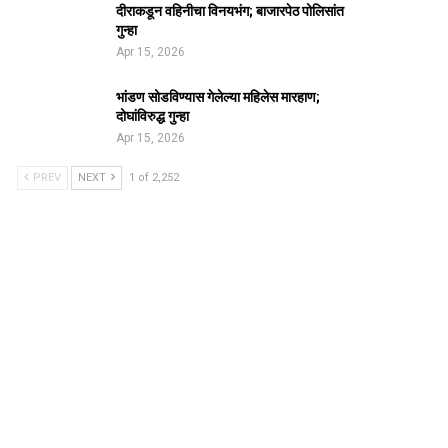
दीराकडून वहिनीचा विनयभंग; बाजारपेठ पोलिसांत
गुन्हा
Apr 15, 2026
भांडण सोडविण्यास गेलेल्या महिलेस मारहाण;
दोघांविरुद्ध गुन्हा
Apr 15, 2026
PREV
NEXT
1 of 2,252