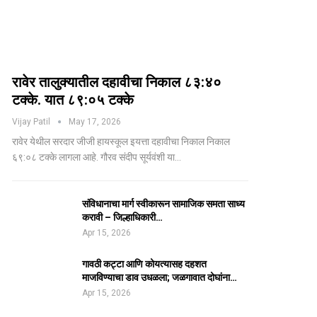
रावेर तालुक्यातील दहावीचा निकाल ८३:४०
टक्के. यात ८९:०५ टक्के
Vijay Patil
May 17, 2026
रावेर येथील सरदार जीजी हायस्कूल इयत्ता दहावीचा निकाल निकाल
६९:०८ टक्के लागला आहे. गौरव संदीप सूर्यवंशी या…
संविधानाचा मार्ग स्वीकारून सामाजिक समता साध्य
करावी – जिल्हाधिकारी…
Apr 15, 2026
गावठी कट्टा आणि कोयत्यासह दहशत
माजविण्याचा डाव उधळला; जळगावात दोघांना…
Apr 15, 2026