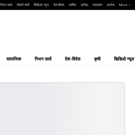
निधन वार्ता
नोकरी संधी
व्हिडिओ न्यूज
देश-विदेश
धार्मिक
क्रीडा
तंत्रज्ञान
आरोग्य
More
सामाजिक
निधन वार्ता
देश-विदेश
कृषी
व्हिडिओ न्यूज