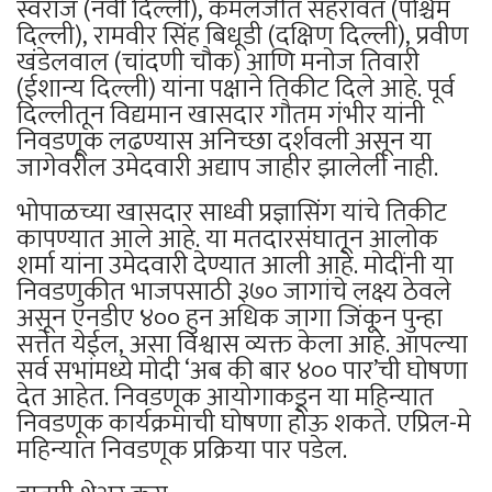
स्वराज (नवी दिल्ली), कमलजीत सहरावत (पश्चिम
दिल्ली), रामवीर सिंह बिधूडी (दक्षिण दिल्ली), प्रवीण
खंडेलवाल (चांदणी चौक) आणि मनोज तिवारी
(ईशान्य दिल्ली) यांना पक्षाने तिकीट दिले आहे. पूर्व
दिल्लीतून विद्यमान खासदार गौतम गंभीर यांनी
निवडणूक लढण्यास अनिच्छा दर्शवली असून या
जागेवरील उमेदवारी अद्याप जाहीर झालेली नाही.
भोपाळच्या खासदार साध्वी प्रज्ञासिंग यांचे तिकीट
कापण्यात आले आहे. या मतदारसंघातून आलोक
शर्मा यांना उमेदवारी देण्यात आली आहे. मोदींनी या
निवडणुकीत भाजपसाठी ३७० जागांचे लक्ष्य ठेवले
असून एनडीए ४०० हुन अधिक जागा जिंकून पुन्हा
सत्तेत येईल, असा विश्वास व्यक्त केला आहे. आपल्या
सर्व सभांमध्ये मोदी ‘अब की बार ४०० पार’ची घोषणा
देत आहेत. निवडणूक आयोगाकडून या महिन्यात
निवडणूक कार्यक्रमाची घोषणा होऊ शकते. एप्रिल-मे
महिन्यात निवडणूक प्रक्रिया पार पडेल.