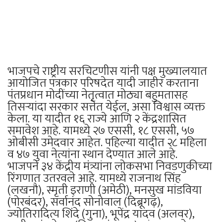
भाजपचे राष्ट्रीय सरचिटणीस यांनी पक्ष मुख्यालयात
आयोजित पत्रकार परिषदेत यादी जाहीर करताना
पंतप्रधान मोदींच्या नेतृत्वात मोठ्या बहुमतासह
तिसऱ्यांदा सरकार सत्तेत येईल, असा विश्वास व्यक्त
केला. या यादीत १६ राज्ये आणि २ केंद्रशासित
समावेश आहे. यामध्ये २७ एससी, १८ एससी, ५७
ओबीसी उमेदवार आहेत. पहिल्या यादीत २८ महिला
व ४७ युवा नेत्यांना स्थान देण्यात आले आहे.
भाजपने ३४ केंद्रीय मंत्र्यांना लोकसभा निवडणुकीच्या
रिंगणात उतरवले आहे. यामध्ये राजनाथ सिंह
(लखनौ), स्मृती इराणी (अमेठी), मनसुख मांडविया
(पोरबंदर), सर्वानंद सोनोवाल (दिब्रूगढ़),
ज्योतिरादित्य शिंदे (गुना), भूपेंद्र यादव (अलवर),