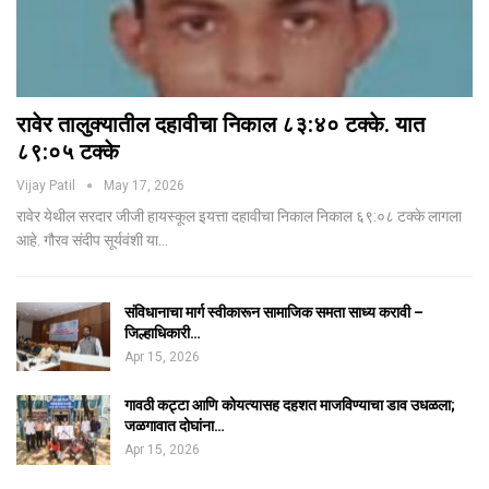
रावेर तालुक्यातील दहावीचा निकाल ८३:४० टक्के. यात
८९:०५ टक्के
Vijay Patil
May 17, 2026
रावेर येथील सरदार जीजी हायस्कूल इयत्ता दहावीचा निकाल निकाल ६९:०८ टक्के लागला
आहे. गौरव संदीप सूर्यवंशी या…
संविधानाचा मार्ग स्वीकारून सामाजिक समता साध्य करावी –
जिल्हाधिकारी…
Apr 15, 2026
गावठी कट्टा आणि कोयत्यासह दहशत माजविण्याचा डाव उधळला;
जळगावात दोघांना…
Apr 15, 2026