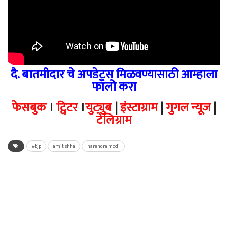
दै. बातमीदार चे अपडेट्स मिळवण्यासाठी आम्हाला
फॉलो करा
फेसबुक
।
ट्विटर
।
युट्युब
|
इंस्टाग्राम
|
गुगल न्यूज
|
टेलिग्राम
#bjp
amit shha
narendra modi