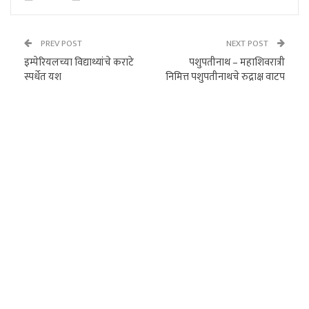
PREV POST
NEXT POST
इम्पेरियलच्या विद्याथ्यांचे कराटे
पशुपतीनाथ – महाशिवरात्री
स्पर्धेत यश
निमित्त पशुपतीनाथचे रुद्राक्ष वाटप