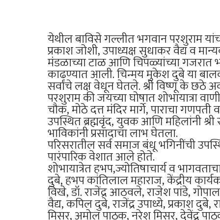
येथील बाविसे गल्लीत भगवान परशुराम यांच्या
प्रकाश जोशी, उपाध्यक्ष सुधाकर वैद्य व मान्
मंडळाच्या टाळ आणि चिपळ्यांच्या गजरात भगव
काढण्यात आली. चिन्मय मुकेश दुबे या बालका
सर्वांचे लक्ष वेधून घेतले. श्री विष्णू क
परशुराम की जयच्या घोषात शोभायात्रा वाणी 
चौक, मोठे दत्त मंदिर मार्गे, पाराचा गणपत
उपस्थित ब्रह्मवृंद, युवक आणि महिलांनी श्र
भाविकांनी प्रसादाचा लाभ घेतला.
परिसरातील सर्व समाज बंधू भगिनींची उपस्थित
पारंपारिक वेशात आले होते.
शोभायात्रेत हभप,ज्योतिषाचार्य व भागवताचार
दुबे, हभप कांतिलाल महाराज, केंद्रीय कार्
विखे, डॉ. राजेंद्र आठवले, राजेश पांडे, गोपाल 
वैद्य, कपिल दुबे, राजेंद्र उपाध्ये, प्रकाश दुबे,
मिसर, अमोल पाठक, नरेश मिसर, देवेंद्र पाठक, चंद