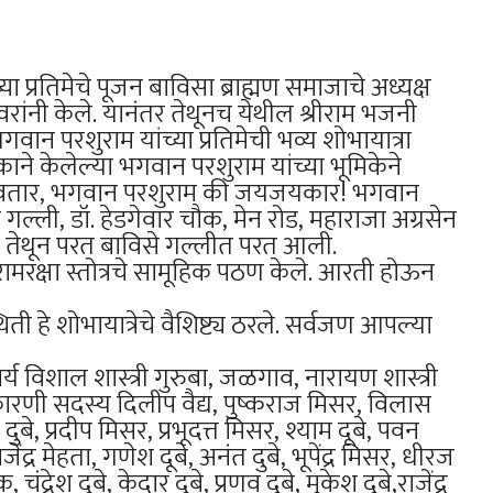
 प्रतिमेचे पूजन बाविसा ब्राह्मण समाजाचे अध्यक्ष
यवरांनी केले. यानंतर तेथूनच येथील श्रीराम भजनी
ान परशुराम यांच्या प्रतिमेची भव्य शोभायात्रा
ने केलेल्या भगवान परशुराम यांच्या भूमिकेने
े छठे अवतार, भगवान परशुराम की जयजयकार! भगवान
गल्ली, डॉ. हेडगेवार चौक, मेन रोड, महाराजा अग्रसेन
ी व तेथून परत बाविसे गल्लीत परत आली.
ी रामरक्षा स्तोत्रचे सामूहिक पठण केले. आरती होऊन
ी हे शोभायात्रेचे वैशिष्ट्य ठरले. सर्वजण आपल्या
्य विशाल शास्त्री गुरुबा, जळगाव, नारायण शास्त्री
यकारणी सदस्य दिलीप वैद्य, पुष्कराज मिसर, विलास
दुबे, प्रदीप मिसर, प्रभूदत्त मिसर, श्याम दूबे, पवन
 राजेंद्र मेहता, गणेश दूबे, अनंत दुबे, भूपेंद्र मिसर, धीरज
्रेश दुबे, केदार दुबे, प्रणव दुबे, मुकेश दुबे,राजेंद्र