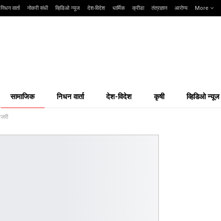
निधन वार्ता
नोकरी संधी
व्हिडिओ न्यूज
देश-विदेश
धार्मिक
क्रीडा
तंत्रज्ञान
आरोग्य
More
सामाजिक
निधन वार्ता
देश-विदेश
कृषी
व्हिडिओ न्यूज
ाजरी