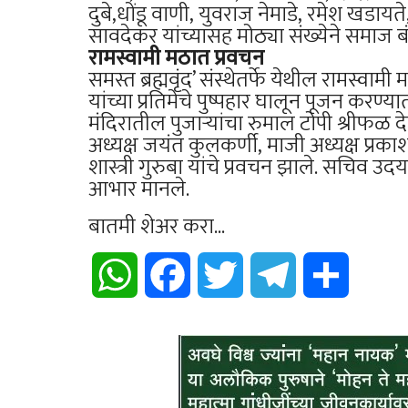
दुबे,धोंडू वाणी, युवराज नेमाडे, रमेश खडाय
सावदेकर यांच्यासह मोठ्या संख्येने समाज ब
रामस्वामी मठात प्रवचन
समस्त ब्रह्मवृंद’ संस्थेतर्फे येथील रामस्वा
यांच्या प्रतिमेचे पुष्पहार घालून पूजन क
मंदिरातील पुजाऱ्यांचा रुमाल टोपी श्रीफळ द
अध्यक्ष जयंत कुलकर्णी, माजी अध्यक्ष प्रका
शास्त्री गुरुबा यांचे प्रवचन झाले. सचिव उ
आभार मानले.
बातमी शेअर करा...
WhatsApp
Facebook
Twitter
Telegram
Share