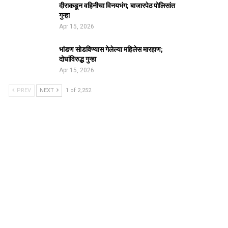
दीराकडून वहिनीचा विनयभंग; बाजारपेठ पोलिसांत
गुन्हा
Apr 15, 2026
भांडण सोडविण्यास गेलेल्या महिलेस मारहाण;
दोघांविरुद्ध गुन्हा
Apr 15, 2026
PREV
NEXT
1 of 2,252