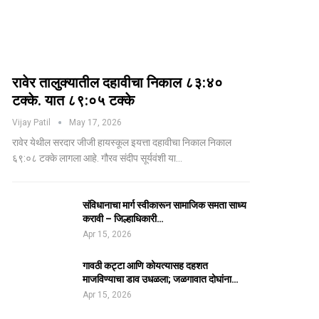
रावेर तालुक्यातील दहावीचा निकाल ८३:४०
टक्के. यात ८९:०५ टक्के
Vijay Patil
May 17, 2026
रावेर येथील सरदार जीजी हायस्कूल इयत्ता दहावीचा निकाल निकाल
६९:०८ टक्के लागला आहे. गौरव संदीप सूर्यवंशी या…
संविधानाचा मार्ग स्वीकारून सामाजिक समता साध्य
करावी – जिल्हाधिकारी…
Apr 15, 2026
गावठी कट्टा आणि कोयत्यासह दहशत
माजविण्याचा डाव उधळला; जळगावात दोघांना…
Apr 15, 2026