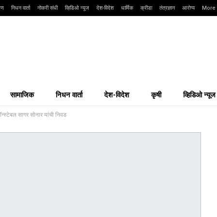
्षण
निधन वार्ता
नोकरी संधी
व्हिडिओ न्यूज
देश-विदेश
धार्मिक
क्रीडा
तंत्रज्ञान
आरोग्य
More
सामाजिक
निधन वार्ता
देश-विदेश
कृषी
व्हिडिओ न्यूज
न्स्टेबल सागर सोनार यांची निवड