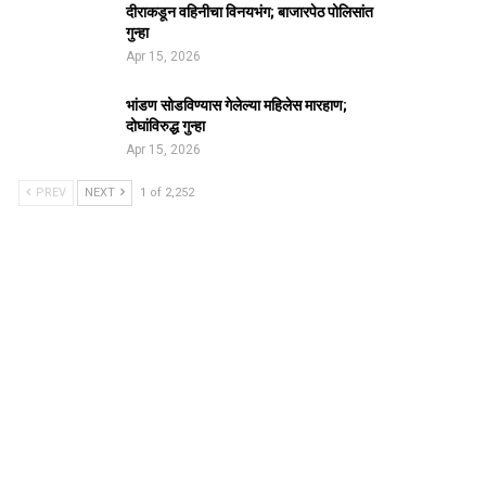
दीराकडून वहिनीचा विनयभंग; बाजारपेठ पोलिसांत
गुन्हा
Apr 15, 2026
भांडण सोडविण्यास गेलेल्या महिलेस मारहाण;
दोघांविरुद्ध गुन्हा
Apr 15, 2026
PREV
NEXT
1 of 2,252