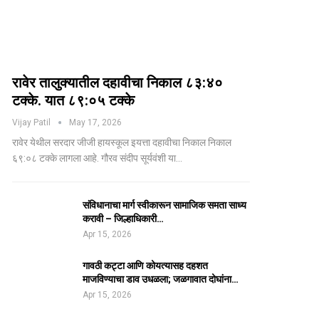
रावेर तालुक्यातील दहावीचा निकाल ८३:४०
टक्के. यात ८९:०५ टक्के
Vijay Patil
May 17, 2026
रावेर येथील सरदार जीजी हायस्कूल इयत्ता दहावीचा निकाल निकाल
६९:०८ टक्के लागला आहे. गौरव संदीप सूर्यवंशी या…
संविधानाचा मार्ग स्वीकारून सामाजिक समता साध्य
करावी – जिल्हाधिकारी…
Apr 15, 2026
गावठी कट्टा आणि कोयत्यासह दहशत
माजविण्याचा डाव उधळला; जळगावात दोघांना…
Apr 15, 2026