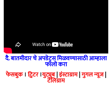
दै. बातमीदार चे अपडेट्स मिळवण्यासाठी आम्हाला
फॉलो करा
फेसबुक
।
ट्विटर
।
युट्युब
|
इंस्टाग्राम
|
गुगल न्यूज
|
टेलिग्राम