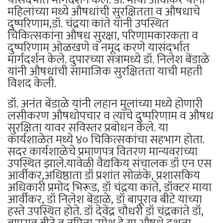
महिलांच्या मध्ये औषधांची सुरक्षितता व औषधाचे
दुष्परिणाम,डॉ. चंद्रया कांते यांनी उपस्थित
चिकित्सकांना औषध सुरक्षा, परिणामकारकता व
दुष्परिणाम ओळखणे व नमूद करणे यासंदर्भात
मार्गदर्शन केले. दुपारच्या सत्रामध्ये डॉ. निलेश बेंडाळे
यांनी औषधांची सामाजिक सुरक्षितता याची महती
विशद केली.
डॉ. अनंत बेंडाळे यांनी लहान मुलांच्या मध्ये होणारी
लसीकरण औषधोपचार व त्याचे दुष्परिणाम व औषध
सुरक्षिता यावर सविस्तर प्रबोधन केले. या
कार्यशाळेत मध्ये ४० चिकित्सकांचा सहभाग होता.
सदर कार्यशाळेचे प्रमाणपत्र वितरण मान्यवरांच्या
उपस्थित झाले.यावेळी वैद्यकिय संचालक डॉ एन एस
आर्वीकर,अधिष्ठाता डॉ प्रशांत सोळंके, प्रशासकिय
अधिकारी प्रमोद भिरूड, डॉ चंद्रया कांते, डॉक्टर माया
आर्वीकर, डॉ निलेश बेंडाळे, डॉ बापूराव बीटे यांच्या
हस्ते उपस्थित होते. डॉ देवेंद्र चौधरी डॉ चंद्रकांते डॉ,