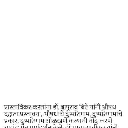
प्रास्ताविकर करतांना डॉ. बापूराव बिटे यांनी औषध
दक्षता प्रस्तावना, औषधांचे दुष्परिणाम, दुष्परिणामांचे
प्रकार, दुष्परिणाम ओळखणे व त्याची नोंद करणे
यासंदर्भात मार्गदर्शन केले. डॉ. माया आर्वीकर यांनी