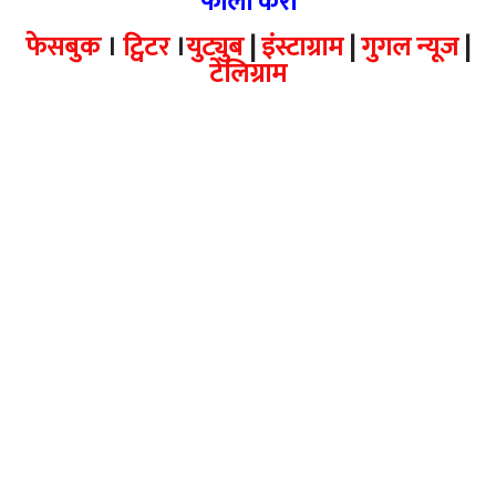
फॉलो करा
फेसबुक
।
ट्विटर
।
युट्युब
|
इंस्टाग्राम
|
गुगल न्यूज
|
टेलिग्राम