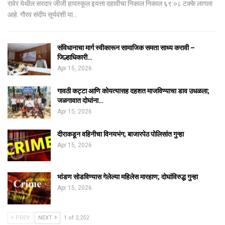
रावेर येथील सरदार जीजी हायस्कूल इयत्ता दहावीचा निकाल निकाल ६९:०८ टक्के लागला
आहे. गौरव संदीप सूर्यवंशी या…
संविधानाचा मार्ग स्वीकारून सामाजिक समता साध्य करावी –
जिल्हाधिकारी…
Apr 15, 2026
गावठी कट्टा आणि कोयत्यासह दहशत माजविण्याचा डाव उधळला;
जळगावात दोघांना…
Apr 15, 2026
दीराकडून वहिनीचा विनयभंग; बाजारपेठ पोलिसांत गुन्हा
Apr 15, 2026
भांडण सोडविण्यास गेलेल्या महिलेस मारहाण; दोघांविरुद्ध गुन्हा
Apr 15, 2026
PREV
NEXT
1 of 2,252