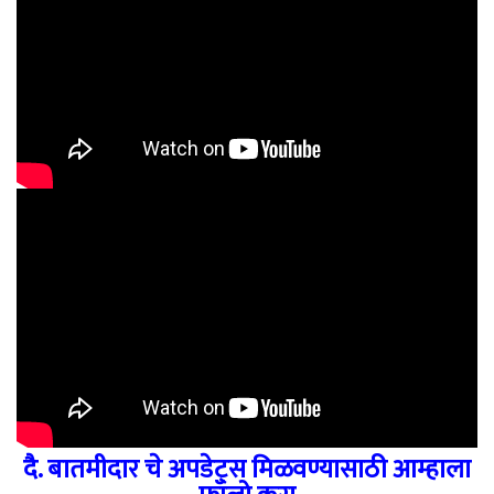
दै. बातमीदार चे अपडेट्स मिळवण्यासाठी आम्हाला