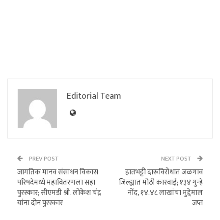
Editorial Team
PREV POST
NEXT POST
जागतिक मानव संसाधन विकास
हातभट्टी दारूविरोधात जळगाव
परिषदेमध्ये महावितरणला सहा
जिल्ह्यात मोठी कारवाई; १३४ गुन्हे
पुरस्कार; सीएमडी श्री. लोकेश चंद्र
नोंद, १४.४८ लाखांचा मुद्देमाल
यांना दोन पुरस्कार
जप्त