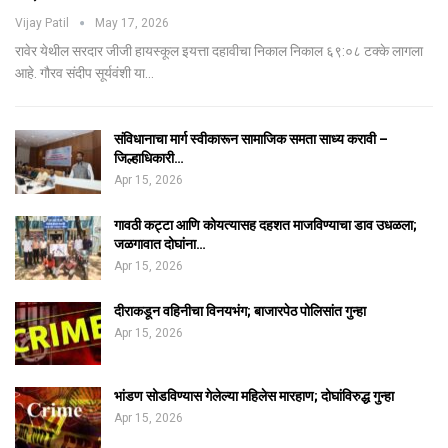
Vijay Patil
May 17, 2026
रावेर येथील सरदार जीजी हायस्कूल इयत्ता दहावीचा निकाल निकाल ६९:०८ टक्के लागला
आहे. गौरव संदीप सूर्यवंशी या…
संविधानाचा मार्ग स्वीकारून सामाजिक समता साध्य करावी –
जिल्हाधिकारी…
Apr 15, 2026
गावठी कट्टा आणि कोयत्यासह दहशत माजविण्याचा डाव उधळला;
जळगावात दोघांना…
Apr 15, 2026
दीराकडून वहिनीचा विनयभंग; बाजारपेठ पोलिसांत गुन्हा
Apr 15, 2026
भांडण सोडविण्यास गेलेल्या महिलेस मारहाण; दोघांविरुद्ध गुन्हा
Apr 15, 2026