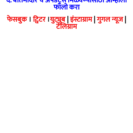
दै. बातमीदार चे अपडेट्स मिळवण्यासाठी आम्हाला
फॉलो करा
फेसबुक
।
ट्विटर
।
युट्युब
|
इंस्टाग्राम
|
गुगल न्यूज
|
टेलिग्राम