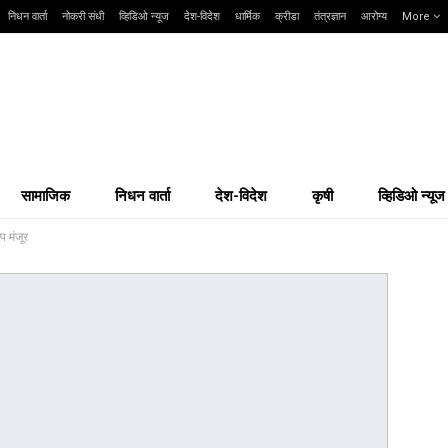
निधन वार्ता
नोकरी संधी
व्हिडिओ न्यूज
देश-विदेश
धार्मिक
क्रीडा
तंत्रज्ञान
आरोग्य
More
सामाजिक
निधन वार्ता
देश-विदेश
कृषी
व्हिडिओ न्यूज
प मंजूर