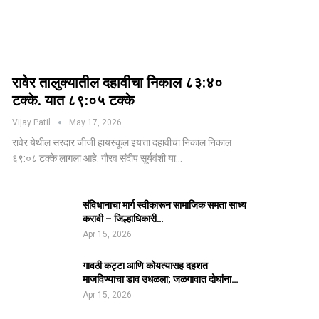
रावेर तालुक्यातील दहावीचा निकाल ८३:४०
टक्के. यात ८९:०५ टक्के
Vijay Patil
May 17, 2026
रावेर येथील सरदार जीजी हायस्कूल इयत्ता दहावीचा निकाल निकाल
६९:०८ टक्के लागला आहे. गौरव संदीप सूर्यवंशी या…
संविधानाचा मार्ग स्वीकारून सामाजिक समता साध्य
करावी – जिल्हाधिकारी…
Apr 15, 2026
गावठी कट्टा आणि कोयत्यासह दहशत
माजविण्याचा डाव उधळला; जळगावात दोघांना…
Apr 15, 2026