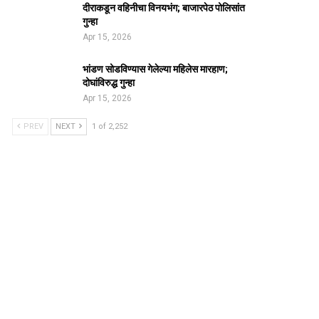
दीराकडून वहिनीचा विनयभंग; बाजारपेठ पोलिसांत
गुन्हा
Apr 15, 2026
भांडण सोडविण्यास गेलेल्या महिलेस मारहाण;
दोघांविरुद्ध गुन्हा
Apr 15, 2026
PREV
NEXT
1 of 2,252