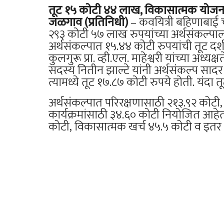
तूट १५ कोटी ४४ लाख, विकासात्मक योजन
जळगाव (प्रतिनिधी)
– कवयित्री बहिणाबाई चौध
२९३ कोटी ५७ लाख रुपयांच्या अर्थसंकल्पा
अर्थसंकल्पात १५.४४ कोटी रुपयांची तूट दर्
कुलगुरू प्रा. व्ही.एल. माहेश्वरी यांच्या अ
सदस्य नितीन झाल्टे यांनी अर्थसंकल्प सादर
त्यामध्ये तूट १७.८७ कोटी रुपये होती. यंदा
अर्थसंकल्पात परिरक्षणासाठी २१३.९२ कोटी
कार्यक्रमांसाठी ३४.६० कोटी नियोजित आहेत
कोटी, विकासात्मक खर्च ४५.५ कोटी व इतर क