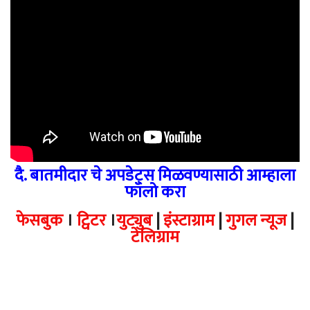
दै. बातमीदार चे अपडेट्स मिळवण्यासाठी आम्हाला
फॉलो करा
फेसबुक
।
ट्विटर
।
युट्युब
|
इंस्टाग्राम
|
गुगल न्यूज
|
टेलिग्राम