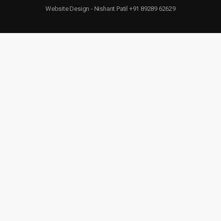
Website Design - Nishant Patil +91 89289 62629