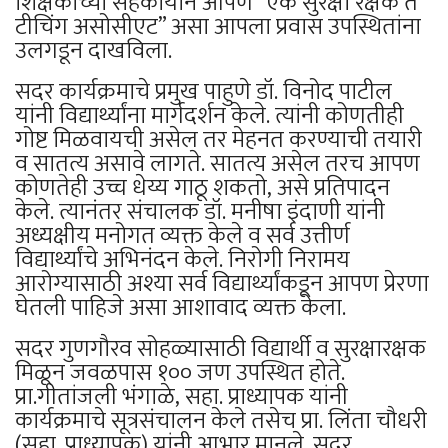
शिक्षकांच्या सहकार्याने आपण “एक सुरक्षा रक्षक ते
टीचिंग असोसीएट” असा आपला प्रवास उपस्थितांना
उलगडून दाखविला.
सदर कार्यक्रमाचे प्रमुख पाहुणे डॉ. विनोद पाटील
यांनी विद्यार्थ्यांना मार्गदर्शन केले. त्यांनी कोणतीही
गोष्ट मिळवायची असेल तर मेहनत करण्याची तयारी
व सातत्य असावे लागते. सातत्य असेल तरच आपण
कोणतेही उच्च धेय्य गाठू शकतो, असे प्रतिपादन
केले. त्यानंतर संचालक डॉ. मनीषा इंदाणी यांनी
अध्यक्षीय मनोगत व्यक्त केले व सर्व उत्तीर्ण
विद्यार्थ्यांचे अभिनंदन केले. निरोगी निरामय
आरोग्यासाठी अश्या सर्व विद्यार्थ्यांकडून आपण प्रेरणा
घेतली पाहिजे असा आशावाद व्यक्त केला.
सदर गुणगौरव सोहळ्यासाठी विद्यार्थी व सुरक्षारक्षक
मिळून जवळपास १०० जण उपस्थित होते.
प्रा.गीतांजली भंगाळे, सहा. प्राध्यापक यांनी
कार्यक्रमाचे सूत्रसंचालन केले तसेच प्रा. लिंता चौधरी
(सहा. प्राध्यापक) यांनी आभार मानले. सदर