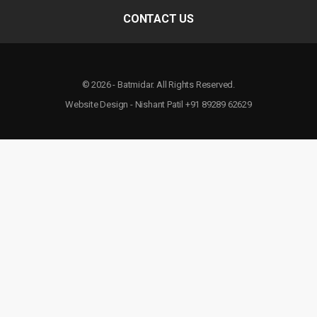
CONTACT US
© 2026 - Batmidar. All Rights Reserved.
Website Design - Nishant Patil +91 89289 62629