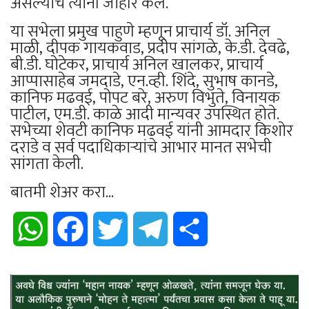
असल्याचे त्यांनी जाहीर केले.
या सभेला प्रमुख पाहुणे म्हणून प्राचार्य डॉ. अनिल
माळी, दीपक गायकवाड, प्रदीप सांगळे, के.डी. देवढे,
बी.डी. घोटेकर, प्राचार्य अनिल खालकर, प्राचार्य
आप्पासाहेब जमदाडे, एन.व्ही. शिंदे, सुभाष कानडे,
कानिफ मढवई, पोपट बरे, अरुण विभुते, विनायक
पाटील, एम.डी. काळे आदी मान्यवर उपस्थित होते.
सभेच्या शेवटी कानिफ मढवई यांनी आमदार किशोर
दराडे व सर्व पदाधिकाऱ्यांचे आभार मानत सभेची
सांगता केली.
बातमी शेअर करा...
WhatsApp
Facebook
Twitter
Telegram
Share