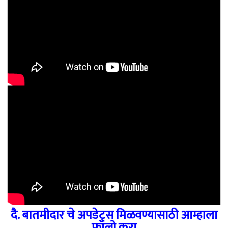
दै. बातमीदार चे अपडेट्स मिळवण्यासाठी आम्हाला
फॉलो करा