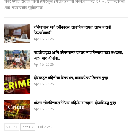
रावेर येथील सरदार जीजी हायस्कूल इयत्ता दहावीचा निकाल निकाल ६९:०८ टक्के लागला
आहे. गौरव संदीप सूर्यवंशी या…
संविधानाचा मार्ग स्वीकारून सामाजिक समता साध्य करावी –
जिल्हाधिकारी…
Apr 15, 2026
गावठी कट्टा आणि कोयत्यासह दहशत माजविण्याचा डाव उधळला;
जळगावात दोघांना…
Apr 15, 2026
दीराकडून वहिनीचा विनयभंग; बाजारपेठ पोलिसांत गुन्हा
Apr 15, 2026
भांडण सोडविण्यास गेलेल्या महिलेस मारहाण; दोघांविरुद्ध गुन्हा
Apr 15, 2026
PREV
NEXT
1 of 2,252