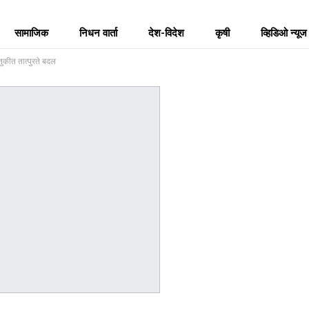
सामाजिक
निधन वार्ता
देश-विदेश
कृषी
व्हिडिओ न्यूज
ुकीत तात्पुरते बदल