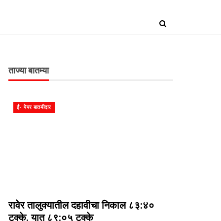
ताज्या बातम्या
ई- पेपर बातमीदार
रावेर तालुक्यातील दहावीचा निकाल ८३:४०
टक्के. यात ८९:०५ टक्के