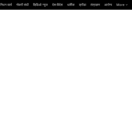
निधन वार्ता
नोकरी संधी
व्हिडिओ न्यूज
देश-विदेश
धार्मिक
क्रीडा
तंत्रज्ञान
आरोग्य
More