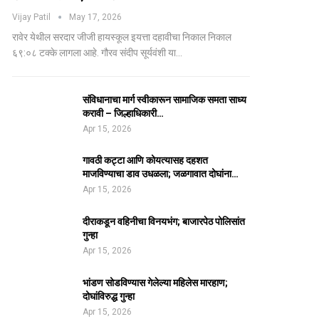
Vijay Patil
May 17, 2026
रावेर येथील सरदार जीजी हायस्कूल इयत्ता दहावीचा निकाल निकाल
६९:०८ टक्के लागला आहे. गौरव संदीप सूर्यवंशी या…
संविधानाचा मार्ग स्वीकारून सामाजिक समता साध्य
करावी – जिल्हाधिकारी…
Apr 15, 2026
गावठी कट्टा आणि कोयत्यासह दहशत
माजविण्याचा डाव उधळला; जळगावात दोघांना…
Apr 15, 2026
दीराकडून वहिनीचा विनयभंग; बाजारपेठ पोलिसांत
गुन्हा
Apr 15, 2026
भांडण सोडविण्यास गेलेल्या महिलेस मारहाण;
दोघांविरुद्ध गुन्हा
Apr 15, 2026