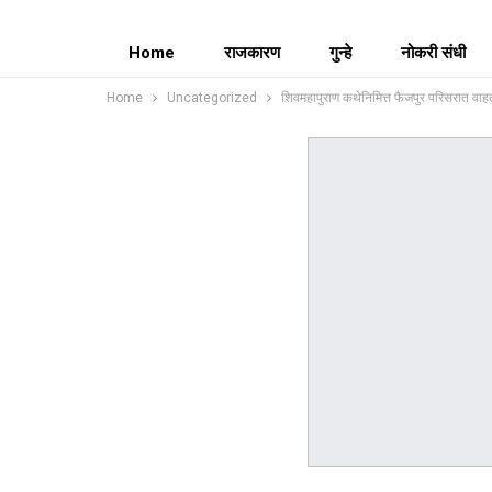
Home
राजकारण
गुन्हे
नोकरी संधी
Home
Uncategorized
शिवमहापुराण कथेनिमित्त फैजपुर परिसरात वाहत