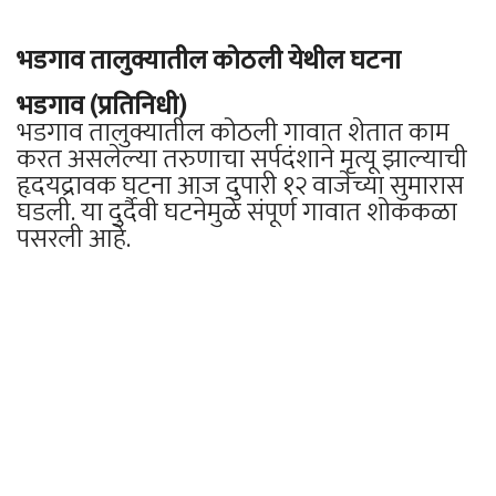
भडगाव तालुक्यातील कोठली येथील घटना
भडगाव (प्रतिनिधी)
भडगाव तालुक्यातील कोठली गावात शेतात काम
करत असलेल्या तरुणाचा सर्पदंशाने मृत्यू झाल्याची
हृदयद्रावक घटना आज दुपारी १२ वाजेच्या सुमारास
घडली. या दुर्दैवी घटनेमुळे संपूर्ण गावात शोककळा
पसरली आहे.