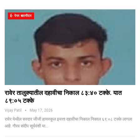
ई- पेपर बातमीदार
रावेर तालुक्यातील दहावीचा निकाल ८३:४० टक्के. यात
८९:०५ टक्के
Vijay Patil
May 17, 2026
रावेर येथील सरदार जीजी हायस्कूल इयत्ता दहावीचा निकाल निकाल ६९:०८ टक्के लागला
आहे. गौरव संदीप सूर्यवंशी या…