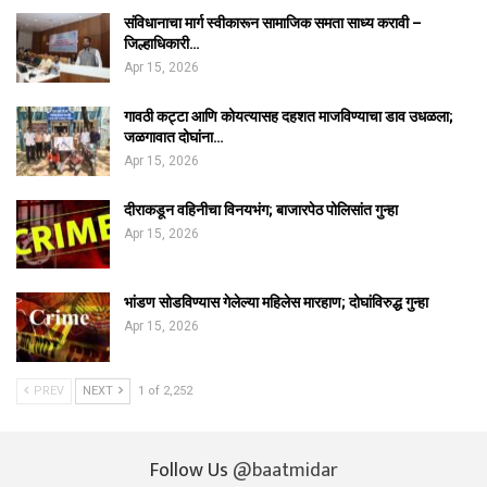
संविधानाचा मार्ग स्वीकारून सामाजिक समता साध्य करावी –
जिल्हाधिकारी…
Apr 15, 2026
गावठी कट्टा आणि कोयत्यासह दहशत माजविण्याचा डाव उधळला;
जळगावात दोघांना…
Apr 15, 2026
दीराकडून वहिनीचा विनयभंग; बाजारपेठ पोलिसांत गुन्हा
Apr 15, 2026
भांडण सोडविण्यास गेलेल्या महिलेस मारहाण; दोघांविरुद्ध गुन्हा
Apr 15, 2026
PREV
NEXT
1 of 2,252
Follow Us
@baatmidar