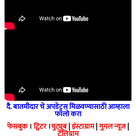
दै. बातमीदार चे अपडेट्स मिळवण्यासाठी आम्हाला
फॉलो करा
फेसबुक
।
ट्विटर
।
युट्युब
|
इंस्टाग्राम
|
गुगल न्यूज
|
टेलिग्राम