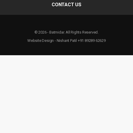
CONTACT US
© 2026 - Batmidar. All Rights Reserved.
Website Design - Nishant Patil +91 89289 62629