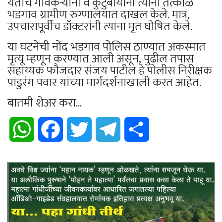
येताच गावकऱ्यांनी व कुटुंबीयांनी त्यांना तत्काळ
भडगाव ग्रामीण रुग्णालयात दाखल केले. मात्र,
उपचारापूर्वीच डॉक्टरांनी त्यांना मृत घोषित केले.
या घटनेची नोंद भडगाव पोलिस ठाण्यात अकस्मात
मृत्यू म्हणून करण्यात आली असून, पुढील तपास
सहाय्यक फौजदार संजय पाटील हे पोलीस निरीक्षक
पांडुरंग पवार यांच्या मार्गदर्शनाखाली करत आहेत.
बातमी शेअर करा...
WhatsApp
Facebook
Twitter
Telegram
Share