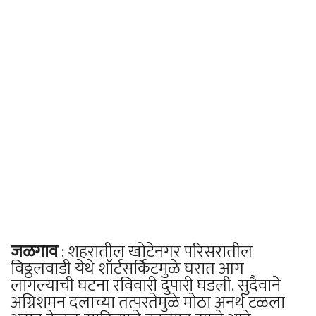
जळगाव
: शहरातील खोटेनगर परिसरातील
विठ्ठलवाडी येथे शॉर्टसर्किटमुळे घरात आग
लागल्याची घटना रविवारी दुपारी घडली. सुदैवाने
अग्निशमन दलाच्या तत्परतेमुळे मोठा अनर्थ टळला