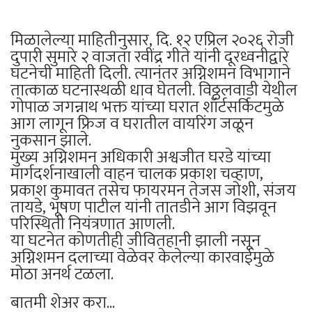
मिळालेल्या माहितीनुसार, दि. १२ एप्रिल २०२६ रोजी
दुपारी सुमारे २ वाजता रवींद्र गीते यांनी दूरध्वनीद्वारे
घटनेची माहिती दिली. त्यानंतर अग्निशमन विभागाने
तात्काळ घटनास्थळी धाव घेतली. विठ्ठलवाडी येथील
गोपाळ जगन्नाथ भक्त यांच्या घरात शॉर्टसर्किटमुळे
आग लागून फ्रिज व घरातील वायरिंग जळून
नुकसान झाले.
मुख्य अग्निशमन अधिकारी अश्वजीत घरडे यांच्या
मार्गदर्शनाखाली वाहन चालक प्रकाश चव्हाण,
प्रकाश कुमावत तसेच फायरमन तेजस जोशी, संजय
तायडे, भूषण पाटील यांनी तातडीने आग विझवून
परिस्थिती नियंत्रणात आणली.
या घटनेत कोणतीही जीवितहानी झाली नसून
अग्निशमन दलाच्या वेळेवर केलेल्या कारवाईमुळे
मोठा अनर्थ टळला.
बातमी शेअर करा...