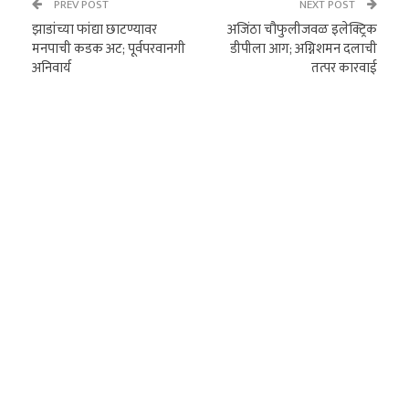
PREV POST
NEXT POST
झाडांच्या फांद्या छाटण्यावर
अजिंठा चौफुलीजवळ इलेक्ट्रिक
मनपाची कडक अट; पूर्वपरवानगी
डीपीला आग; अग्निशमन दलाची
अनिवार्य
तत्पर कारवाई