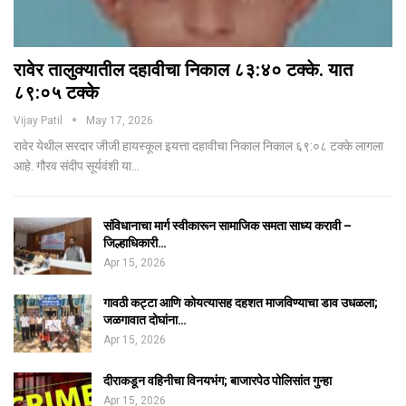
रावेर तालुक्यातील दहावीचा निकाल ८३:४० टक्के. यात
८९:०५ टक्के
Vijay Patil
May 17, 2026
रावेर येथील सरदार जीजी हायस्कूल इयत्ता दहावीचा निकाल निकाल ६९:०८ टक्के लागला
आहे. गौरव संदीप सूर्यवंशी या…
संविधानाचा मार्ग स्वीकारून सामाजिक समता साध्य करावी –
जिल्हाधिकारी…
Apr 15, 2026
गावठी कट्टा आणि कोयत्यासह दहशत माजविण्याचा डाव उधळला;
जळगावात दोघांना…
Apr 15, 2026
दीराकडून वहिनीचा विनयभंग; बाजारपेठ पोलिसांत गुन्हा
Apr 15, 2026