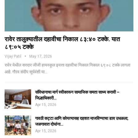
रावेर तालुक्यातील दहावीचा निकाल ८३:४० टक्के. यात
८९:०५ टक्के
Vijay Patil
May 17, 2026
रावेर येथील सरदार जीजी हायस्कूल इयत्ता दहावीचा निकाल निकाल ६९:०८ टक्के लागला
आहे. गौरव संदीप सूर्यवंशी या…
संविधानाचा मार्ग स्वीकारून सामाजिक समता साध्य करावी –
जिल्हाधिकारी…
Apr 15, 2026
गावठी कट्टा आणि कोयत्यासह दहशत माजविण्याचा डाव उधळला;
जळगावात दोघांना…
Apr 15, 2026