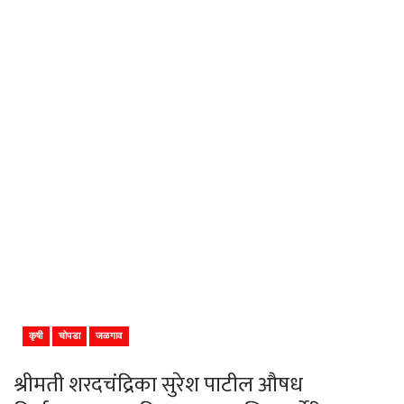
कृषी
चोपडा
जळगाव
श्रीमती शरदचंद्रिका सुरेश पाटील औषध