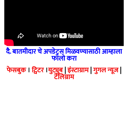
दै. बातमीदार चे अपडेट्स मिळवण्यासाठी आम्हाला
फॉलो करा
फेसबुक
।
ट्विटर
।
युट्युब
|
इंस्टाग्राम
|
गुगल न्यूज
|
टेलिग्राम