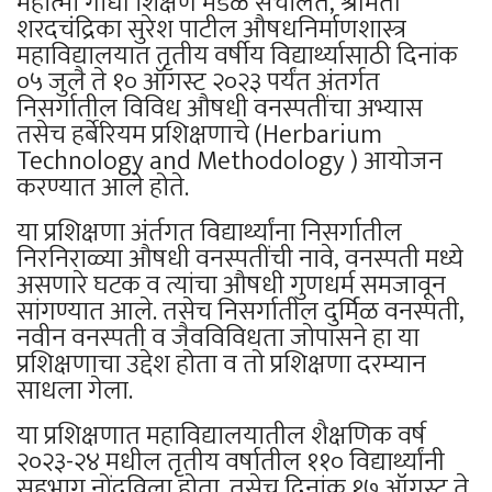
महात्मा गांधी शिक्षण मंडळ संचलित, श्रीमती
शरदचंद्रिका सुरेश पाटील औषधनिर्माणशास्त्र
महाविद्यालयात तृतीय वर्षीय विद्यार्थ्यासाठी दिनांक
०५ जुलै ते १० ऑगस्ट २०२३ पर्यंत अंतर्गत
निसर्गातील विविध औषधी वनस्पतींचा अभ्यास
तसेच हर्बेरियम प्रशिक्षणाचे (Herbarium
Technology and Methodology ) आयोजन
कर‌‌ण्यात आले होते.
या प्रशिक्षणा अंर्तगत विद्यार्थ्यांना निसर्गातील
निरनिराळ्या औषधी वनस्पतींची नावे, वनस्पती मध्ये
असणारे घटक व त्यांचा औषधी गुणधर्म समजावून
सांगण्यात आले. तसेच निसर्गातील दुर्मिळ वनस्पती,
नवीन वनस्पती व जैवविविधता जोपासने हा या
प्रशिक्षणाचा उद्देश होता व तो प्रशिक्षणा दरम्यान
साधला गेला.
या प्रशिक्षणात महाविद्यालयातील शैक्षणिक वर्ष
२०२३-२४ मधील तृतीय वर्षातील ११० विद्यार्थ्यांनी
सहभाग नोंदविला होता. तसेच दिनांक १७ ऑगस्ट ते