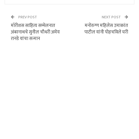
PREV POST
NEXT POST
मॉरीशस साहित्य सम्मेलनात
मनोरुग्ण महिलेस उमाकांत
अंबरनाथचे सुनील चौधरी अमेय
पाटील यांनी पोहचविले घरी
रानडे यांचा सन्मान