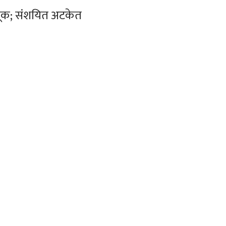
ूक; संशयित अटकेत