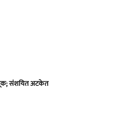
ूक; संशयित अटकेत