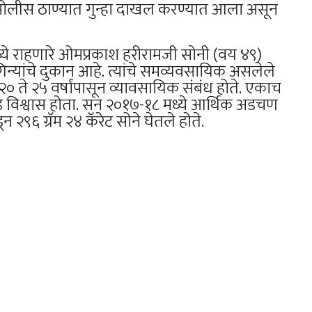
ेठ पोलीस ठाण्यात गुन्हा दाखल करण्यात आला असून
्ये राहणारे ओमप्रकाश हरीरामजी सोनी (वय ४९)
ागिन्यांचे दुकान आहे. त्यांचे समव्यवसायिक असलेले
ा २० ते २५ वर्षांपासून व्यावसायिक संबंध होते. एकाच
चंड विश्वास होता. सन २०१७-१८ मध्ये आर्थिक अडचण
न २९६ ग्रॅम २४ कॅरेट सोने घेतले होते.