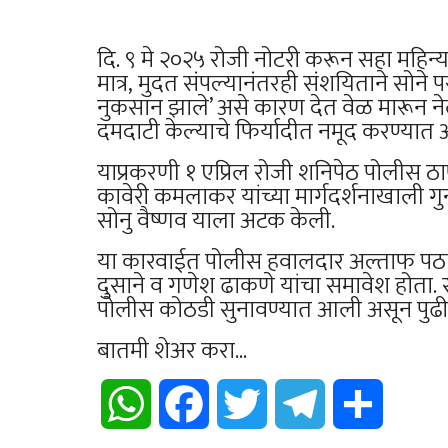
दि. ९ मे २०२५ रोजी नोटरी करून सहा महिन
मात्र, मुदत संपल्यानंतरही संशयिताने सोने
नुकसान झाले’ असे कारण देत वेळ मारून नेली
दमदाटी केल्याचे फिर्यादीत नमूद करण्यात
याप्रकरणी १ एप्रिल रोजी शनिपेठ पोलीस ठ
कावेरी कमलाकर यांच्या मार्गदर्शनाखाली 
सोनु वैष्णव याला अटक केली.
या कारवाईत पोलीस हवालदार अल्ताफ पठाण
दुसाने व गणेश ढाकणे यांचा समावेश होता.
पोलीस कोठडी सुनावण्यात आली असून पुढी
बातमी शेअर करा...
WhatsApp
Facebook
Twitter
Telegram
Share