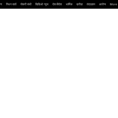
्षण
निधन वार्ता
नोकरी संधी
व्हिडिओ न्यूज
देश-विदेश
धार्मिक
क्रीडा
तंत्रज्ञान
आरोग्य
More