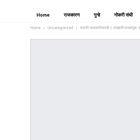
Home
राजकारण
गुन्हे
नोकरी संधी
Home
Uncategorized
सराफी व्यावसायिकाची ९ लाखांची फसवणूक;