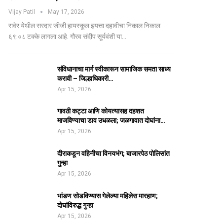
Vijay Patil
May 17, 2026
रावेर येथील सरदार जीजी हायस्कूल इयत्ता दहावीचा निकाल निकाल
६९:०८ टक्के लागला आहे. गौरव संदीप सूर्यवंशी या…
संविधानाचा मार्ग स्वीकारून सामाजिक समता साध्य
करावी – जिल्हाधिकारी…
Apr 15, 2026
गावठी कट्टा आणि कोयत्यासह दहशत
माजविण्याचा डाव उधळला; जळगावात दोघांना…
Apr 15, 2026
दीराकडून वहिनीचा विनयभंग; बाजारपेठ पोलिसांत
गुन्हा
Apr 15, 2026
भांडण सोडविण्यास गेलेल्या महिलेस मारहाण;
दोघांविरुद्ध गुन्हा
Apr 15, 2026