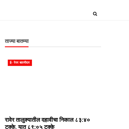
ताज्या बातम्या
ई- पेपर बातमीदार
रावेर तालुक्यातील दहावीचा निकाल ८३:४०
टक्के. यात ८९:०५ टक्के