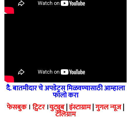
दै. बातमीदार चे अपडेट्स मिळवण्यासाठी आम्हाला
फॉलो करा
फेसबुक
।
ट्विटर
।
युट्युब
|
इंस्टाग्राम
|
गुगल न्यूज
|
टेलिग्राम