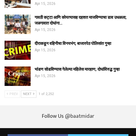
Apr 15, 2026
गावठी कट्टा आणि कोयत्यासह दहशत माजविण्याचा डाव उधळला;
जळगावात दोघांना…
Apr 15, 2026
दीराकडून वहिनीचा विनयभंग; बाजारपेठ पोलिसांत गुन्हा
Apr 15, 2026
भांडण सोडविण्यास गेलेल्या महिलेस मारहाण; दोघांविरुद्ध गुन्हा
Apr 15, 2026
PREV
NEXT
1 of 2,252
Follow Us
@baatmidar