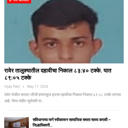
ई- पेपर बातमीदार
रावेर तालुक्यातील दहावीचा निकाल ८३:४० टक्के. यात
८९:०५ टक्के
Vijay Patil
May 17, 2026
रावेर येथील सरदार जीजी हायस्कूल इयत्ता दहावीचा निकाल निकाल ६९:०८ टक्के लागला
आहे. गौरव संदीप सूर्यवंशी या…
संविधानाचा मार्ग स्वीकारून सामाजिक समता साध्य करावी –
जिल्हाधिकारी…