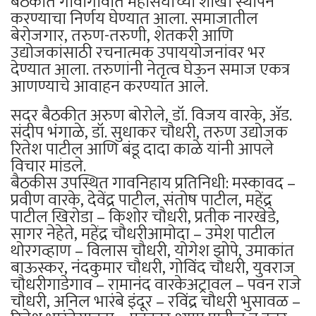
बैठकीत गावागावात महासंघाच्या शाखा स्थापन
करण्याचा निर्णय घेण्यात आला. समाजातील
बेरोजगार, तरुण-तरुणी, शेतकरी आणि
उद्योजकांसाठी रचनात्मक उपाययोजनांवर भर
देण्यात आला. तरुणांनी नेतृत्व घेऊन समाज एकत्र
आणण्याचे आवाहन करण्यात आले.
सदर बैठकीत अरुण बोरोले, डॉ. विजय वारके, ॲड.
संदीप भंगाळे, डॉ. सुधाकर चौधरी, तरुण उद्योजक
रितेश पाटील आणि बंडू दादा काळे यांनी आपले
विचार मांडले.
बैठकीस उपस्थित गावनिहाय प्रतिनिधी: मस्कावद –
प्रवीण वारके, देवेंद्र पाटील, संतोष पाटील, महेंद्र
पाटील खिरोडा – किशोर चौधरी, प्रतीक नारखेडे,
सागर नेहेते, महेंद्र चौधरीआमोदा – उमेश पाटील
थोरगव्हाण – विलास चौधरी, योगेश झोपे, उमाकांत
बाऊस्कर, नंदकुमार चौधरी, गोविंद चौधरी, युवराज
चौधरीगाडेगाव – रामानंद वारकेअट्रावल – पवन राजे
चौधरी, अनिल भारंबे इंदूर – रविंद्र चौधरी भुसावळ –