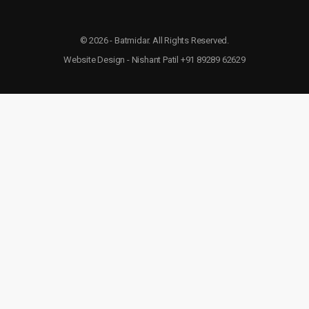
© 2026 - Batmidar. All Rights Reserved.
Website Design - Nishant Patil +91 89289 62629