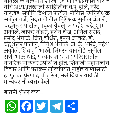
यावेळी कार्यक्रमास शास्त्री स्वामी विश्वप्रकाश दासजी
यांचे अध्यक्षतेखाली साहित्यिक व.पु. होले, नरेंद्र
नारखेडे, सपोनि विशाल पाटील, पोलीस उपनिरीक्षक
अमोल गर्जे, निवृत्त पोलीस निरीक्षक सुनील वंजारी,
चंद्रशेखर पाटील, पंकज येवले, जगदीश बढे, शाम
अकोले, जाफर बोहरी, हुसेन शेख, अनिल सरोदे,
प्रमोद भंगाळे, जितू चौधरी, हर्षल जावळे, डॉ.
चंद्रशेखर पाटील, योगेश भंगाळे, जे. के. भारंबे, महेश
अकोले, शिवाजी भारंबे, सिमरन वानखेडे, सुनील
राणे, भाऊ धांडे, पत्रकार शहर सह परिसरातील
नागरिक मान्यवर उपस्थित होते. शिवाजी महाराजांचे
विचार आणि पराक्रम लोकांपर्यंत पोहोचवण्यासाठी
हा पुतळा प्रेरणादायी ठरेल, असे विचार यावेळी
मान्यवरांनी व्यक्त केले
बातमी शेअर करा...
WhatsApp
Facebook
Twitter
Telegram
Share