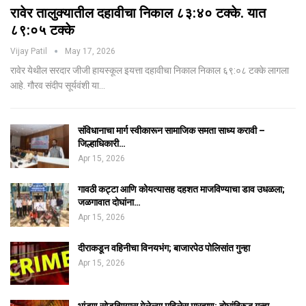
रावेर तालुक्यातील दहावीचा निकाल ८३:४० टक्के. यात
८९:०५ टक्के
Vijay Patil
May 17, 2026
रावेर येथील सरदार जीजी हायस्कूल इयत्ता दहावीचा निकाल निकाल ६९:०८ टक्के लागला
आहे. गौरव संदीप सूर्यवंशी या…
संविधानाचा मार्ग स्वीकारून सामाजिक समता साध्य करावी –
जिल्हाधिकारी…
Apr 15, 2026
गावठी कट्टा आणि कोयत्यासह दहशत माजविण्याचा डाव उधळला;
जळगावात दोघांना…
Apr 15, 2026
दीराकडून वहिनीचा विनयभंग; बाजारपेठ पोलिसांत गुन्हा
Apr 15, 2026