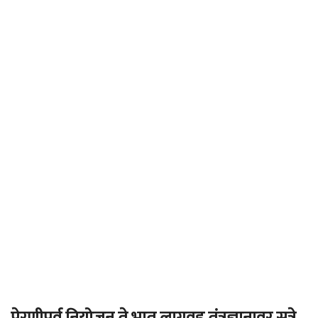
पेरणीपूर्व नियोजन ते भात लागवड तंत्रज्ञानावर सत्रे