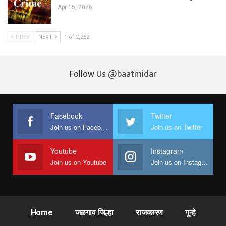
Apr 15, 2026
PREV
NEXT
1 of 2,252
Follow Us
@baatmidar
Facebook
Twitter
Join us on Facebook
Join us on Twitter
Youtube
Instagram
Join us on Youtube
Join us on Instagram
Home
जळगाव जिल्हा
राजकारण
गुन्हे