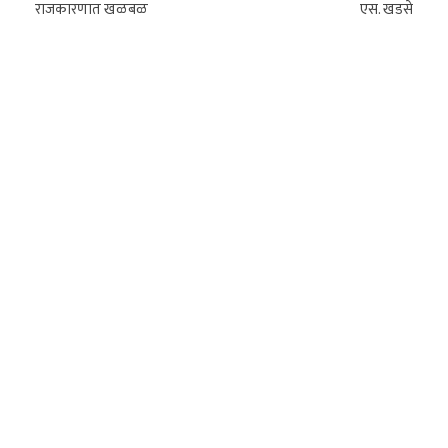
राजकारणात खळबळ
एस. खडसे