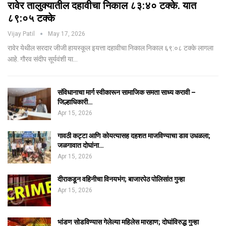
रावेर तालुक्यातील दहावीचा निकाल ८३:४० टक्के. यात
८९:०५ टक्के
Vijay Patil
May 17, 2026
रावेर येथील सरदार जीजी हायस्कूल इयत्ता दहावीचा निकाल निकाल ६९:०८ टक्के लागला
आहे. गौरव संदीप सूर्यवंशी या…
संविधानाचा मार्ग स्वीकारून सामाजिक समता साध्य करावी –
जिल्हाधिकारी…
Apr 15, 2026
गावठी कट्टा आणि कोयत्यासह दहशत माजविण्याचा डाव उधळला;
जळगावात दोघांना…
Apr 15, 2026
दीराकडून वहिनीचा विनयभंग; बाजारपेठ पोलिसांत गुन्हा
Apr 15, 2026
भांडण सोडविण्यास गेलेल्या महिलेस मारहाण; दोघांविरुद्ध गुन्हा