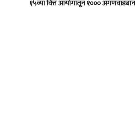
१५व्या वित्त आयोगातून १००० अंगणवाड्या