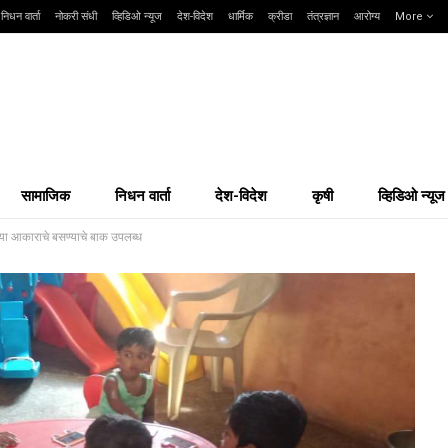
निधन वार्ता
नोकरी संधी
व्हिडिओ न्यूज
देश-विदेश
धार्मिक
क्रीडा
तंत्रज्ञान
आरोग्य
More
सामाजिक
निधन वार्ता
देश-विदेश
कृषी
व्हिडिओ न्यूज
च्या आकाराचे बसण्याचे बाक उपलब्ध