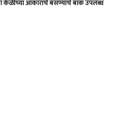
ंना केळीच्या आकाराचे बसण्याचे बाक उपलब्ध