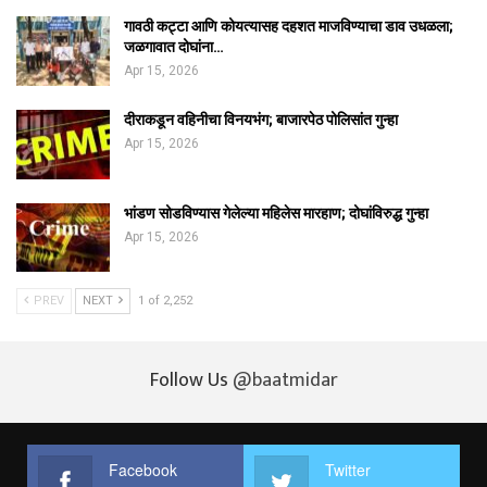
गावठी कट्टा आणि कोयत्यासह दहशत माजविण्याचा डाव उधळला;
जळगावात दोघांना…
Apr 15, 2026
दीराकडून वहिनीचा विनयभंग; बाजारपेठ पोलिसांत गुन्हा
Apr 15, 2026
भांडण सोडविण्यास गेलेल्या महिलेस मारहाण; दोघांविरुद्ध गुन्हा
Apr 15, 2026
PREV
NEXT
1 of 2,252
Follow Us
@baatmidar
Facebook
Twitter