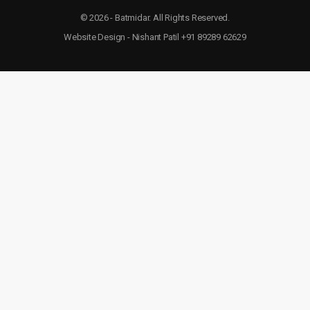
© 2026 - Batmidar. All Rights Reserved.
Website Design - Nishant Patil +91 89289 62629