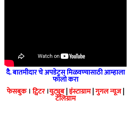
दै. बातमीदार चे अपडेट्स मिळवण्यासाठी आम्हाला
फॉलो करा
फेसबुक
।
ट्विटर
।
युट्युब
|
इंस्टाग्राम
|
गुगल न्यूज
|
टेलिग्राम