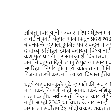
अजित पवार यांनी पत्रकार परिषद घेऊन मंगळ
तातडीने काही वेळात भाजपकडून प्रदेशाध्यक्
बावनकुळे म्हणाले, अजित पवारांकडून भाज
दादांच्या प्रतिष्ठेला डॅमेज करायचा विषय 
कशामुळे घडली, तर आमच्याशी विश्वासघात झाला
जनतेने बहुमत दिले. त्यामुळे पुढल्या साऱ्या घ
अपरिहार्य निर्णय होता. त्या काळातला तो न
पिंजऱ्यात उभे करू नये. त्यांच्या विश्वासार्हत
चंद्रशेखर बावनकुळे पुढे म्हणाले की, सं
माझ्याकडे टिपण्णी नाही. आमच्याकडे अधिकृ
तरला काहीच अर्थ नसतो. निकाल काय येईल, स
नाही. आम्ही 2047 चा विचार केलाय आम्ही.
जगातला सर्वोत्तम देश मोदीच करू शकतात. आ