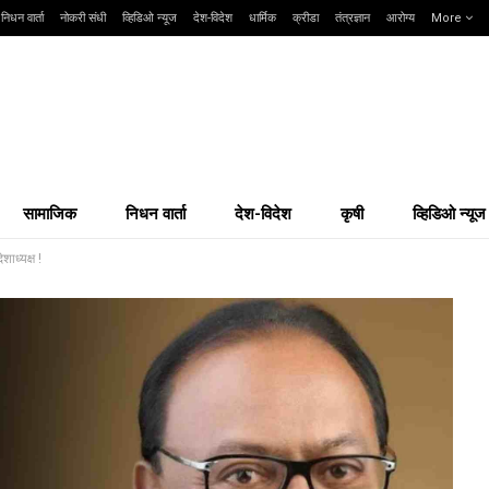
निधन वार्ता
नोकरी संधी
व्हिडिओ न्यूज
देश-विदेश
धार्मिक
क्रीडा
तंत्रज्ञान
आरोग्य
More
सामाजिक
निधन वार्ता
देश-विदेश
कृषी
व्हिडिओ न्यूज
शाध्यक्ष !