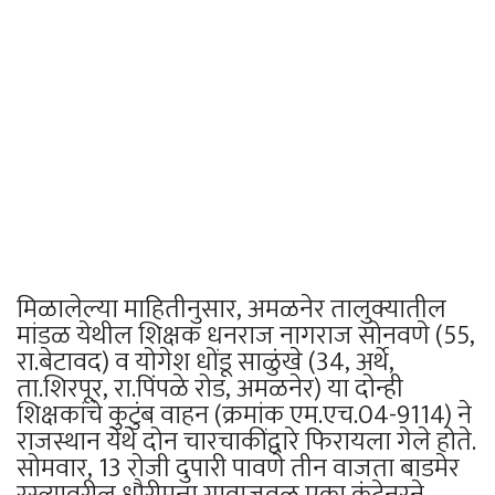
मिळालेल्या माहितीनुसार, अमळनेर तालुक्यातील
मांडळ येथील शिक्षक धनराज नागराज सोनवणे (55,
रा.बेटावद) व योगेश धोंडू साळुंखे (34, अर्थे,
ता.शिरपूर, रा.पिंपळे रोड, अमळनेर) या दोन्ही
शिक्षकांचे कुटुंब वाहन (क्रमांक एम.एच.04-9114) ने
राजस्थान येथे दोन चारचाकींद्वारे फिरायला गेले होते.
सोमवार, 13 रोजी दुपारी पावणे तीन वाजता बाडमेर
रस्त्यावरील धौरीमन्ना गावाजवळ एका कंटेनरने