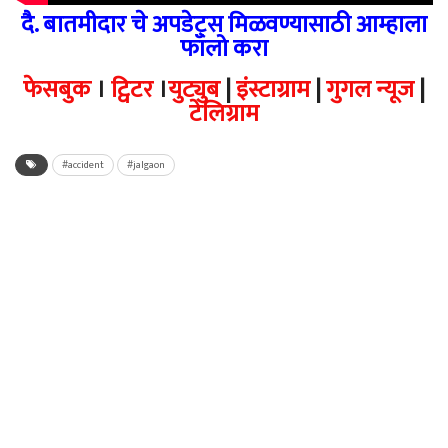
दै. बातमीदार चे अपडेट्स मिळवण्यासाठी आम्हाला
फॉलो करा
फेसबुक
।
ट्विटर
।
युट्युब
|
इंस्टाग्राम
|
गुगल न्यूज
|
टेलिग्राम
#accident
#jalgaon