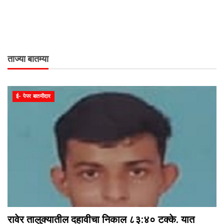
ताज्या बातम्या
ई- पेपर बातमीदार
रावेर तालुक्यातील दहावीचा निकाल ८३:४० टक्के. यात