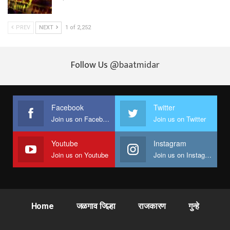
PREV
NEXT
1 of 2,252
Follow Us
@baatmidar
Facebook
Twitter
Join us on Facebook
Join us on Twitter
Youtube
Instagram
Join us on Youtube
Join us on Instagram
Home
जळगाव जिल्हा
राजकारण
गुन्हे