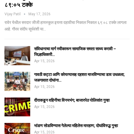
८९:०५ टक्के
Vijay Patil
May 17, 2026
रावेर येथील सरदार जीजी हायस्कूल इयत्ता दहावीचा निकाल निकाल ६९:०८ टक्के लागला
आहे. गौरव संदीप सूर्यवंशी या…
संविधानाचा मार्ग स्वीकारून सामाजिक समता साध्य करावी –
जिल्हाधिकारी…
Apr 15, 2026
गावठी कट्टा आणि कोयत्यासह दहशत माजविण्याचा डाव उधळला;
जळगावात दोघांना…
Apr 15, 2026
दीराकडून वहिनीचा विनयभंग; बाजारपेठ पोलिसांत गुन्हा
Apr 15, 2026
भांडण सोडविण्यास गेलेल्या महिलेस मारहाण; दोघांविरुद्ध गुन्हा
Apr 15, 2026