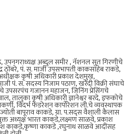
गाढे, उपनगराध्यक्ष अब्दुल समीर , नॅशनल सुत गिरणीचे
जेंद्र ठोंबरे, पं. स. माजी उपसभापती काकसाहेब राकडे,
 अधीक्षक कृषी अधिकारी प्रकाश देशमुख,
ाजी पं. स. सदस्य निजाम पठाण, खरेदी विक्री संघाचे
चे उपसरपंच गजानन महाजन, जिनिंग प्रेसिंगचे
, तालुका कृषी अधिकारी ज्ञानेश्वर बरदे, इफकोचे
्णी, विदर्भ फेडरेशन कार्पोरेशन ली.चे व्यवस्थापक
च ज्योती बापूराव काकडे, ग्रा. प.सद्स वैशाली कैलास
क्त अध्यक्ष भारत काकडे,लक्ष्मण साळवे, प्रकाश
श काकडे,कृष्णा काकडे ,रघुनाथ साळवे आदींसह
थिती होती.