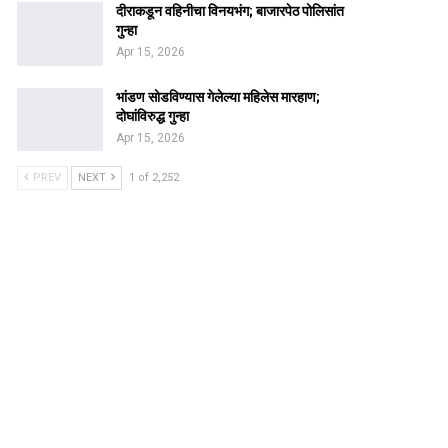
दीराकडून वहिनीचा विनयभंग; बाजारपेठ पोलिसांत
गुन्हा
Apr 15, 2026
भांडण सोडविण्यास गेलेल्या महिलेस मारहाण;
दोघांविरुद्ध गुन्हा
Apr 15, 2026
PREV
NEXT
1 of 2,252