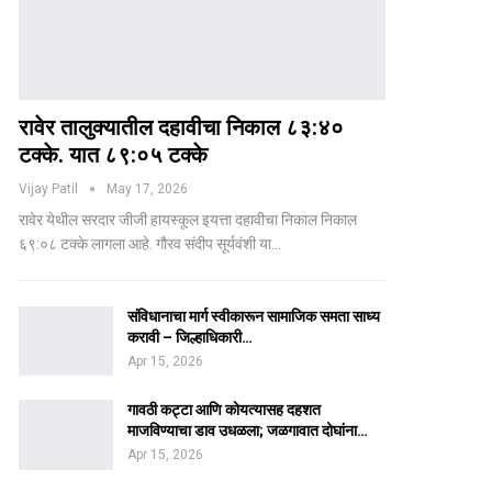
रावेर तालुक्यातील दहावीचा निकाल ८३:४०
टक्के. यात ८९:०५ टक्के
Vijay Patil
May 17, 2026
रावेर येथील सरदार जीजी हायस्कूल इयत्ता दहावीचा निकाल निकाल
६९:०८ टक्के लागला आहे. गौरव संदीप सूर्यवंशी या…
संविधानाचा मार्ग स्वीकारून सामाजिक समता साध्य
करावी – जिल्हाधिकारी…
Apr 15, 2026
गावठी कट्टा आणि कोयत्यासह दहशत
माजविण्याचा डाव उधळला; जळगावात दोघांना…
Apr 15, 2026