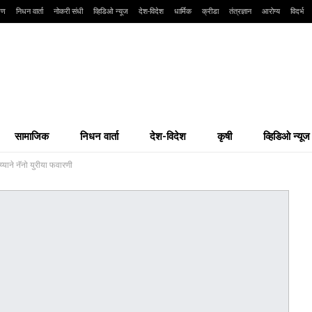
्षण
निधन वार्ता
नोकरी संधी
व्हिडिओ न्यूज
देश-विदेश
धार्मिक
क्रीडा
तंत्रज्ञान
आरोग्य
विदर्भ
सामाजिक
निधन वार्ता
देश-विदेश
कृषी
व्हिडिओ न्यूज
य्याने नॅनो युरीया फवारणी