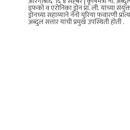
औरंगाबाद दि ४ सप्टेबंर | कृषिमंत्री ना. अब्
इफको व एरोनिका ड्रोन प्रा. ली. यांच्या संयुक्
ड्रोनच्या सहाय्याने नॅनो युरिया फवारणी प्रात
अब्दुल सत्तार यांची प्रमुख उपस्थिती होती .