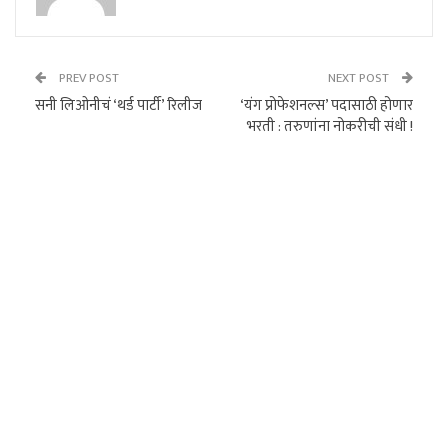
PREV POST
NEXT POST
सनी लिओनीचं ‘थर्ड पार्टी’ रिलीज
‘यंग प्रोफेशनल्स’ पदासाठी होणार
भरती : तरुणांना नोकरीची संधी !