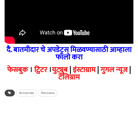
दै. बातमीदार चे अपडेट्स मिळवण्यासाठी आम्हाला
फॉलो करा
फेसबुक
।
ट्विटर
।
युट्युब
|
इंस्टाग्राम
|
गुगल न्यूज
|
टेलिग्राम
#cmshinde
#shivsena