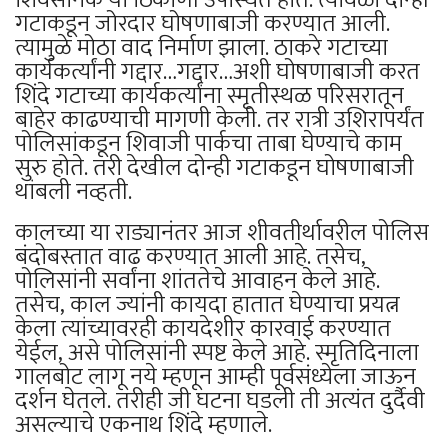
गटाकडून जोरदार घोषणाबाजी करण्यात आली.
त्यामुळे मोठा वाद निर्माण झाला. ठाकरे गटाच्या
कार्यकर्त्यांनी गद्दार…गद्दार…अशी घोषणाबाजी करत
शिंदे गटाच्या कार्यकर्त्यांना स्मृतीस्थळ परिसरातून
बाहेर काढण्याची मागणी केली. तर रात्री उशिरापर्यंत
पोलिसांकडून शिवाजी पार्कचा ताबा घेण्याचे काम
सुरु होते. तरी देखील दोन्ही गटाकडून घोषणाबाजी
थांबली नव्हती.
कालच्या या राड्यानंतर आज शीवतीर्थावरील पोलिस
बंदोबस्तात वाढ करण्यात आली आहे. तसेच,
पोलिसांनी सर्वांना शांततेचे आवाहन केले आहे.
तसेच, काल ज्यांनी कायदा हातात घेण्याचा प्रयत्न
केला त्यांच्यावरही कायदेशीर कारवाई करण्यात
येईल, असे पोलिसांनी स्पष्ट केले आहे. स्मृतिदिनाला
गालबोट लागू नये म्हणून आम्ही पूर्वसंध्येला जाऊन
दर्शन घेतले. तरीही जी घटना घडली ती अत्यंत दुर्दैवी
असल्याचे एकनाथ शिंदे म्हणाले.