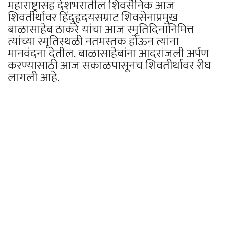
महाराष्ट्रासह देशभरातील शिवसैनिक आज
शिवतीर्थावर हिंदुहृदयसम्राट शिवसेनाप्रमुख
बाळासाहेब ठाकरे यांचा आज स्मृतिदिनानिमित्त
त्यांच्या स्मृतिस्थळी नतमस्तक होऊन त्यांना
मानवंदना देतील. बाळासाहेबांना आदरांजली अर्पण
करण्यासाठी आज सकाळपासूनच शिवतीर्थावर रीघ
लागली आहे.