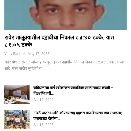
रावेर तालुक्यातील दहावीचा निकाल ८३:४० टक्के. यात
८९:०५ टक्के
Vijay Patil
May 17, 2026
रावेर येथील सरदार जीजी हायस्कूल इयत्ता दहावीचा निकाल निकाल ६९:०८ टक्के लागला
आहे. गौरव संदीप सूर्यवंशी या…
संविधानाचा मार्ग स्वीकारून सामाजिक समता साध्य करावी –
जिल्हाधिकारी…
Apr 15, 2026
गावठी कट्टा आणि कोयत्यासह दहशत माजविण्याचा डाव उधळला;
जळगावात दोघांना…
Apr 15, 2026