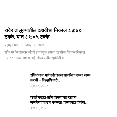
रावेर तालुक्यातील दहावीचा निकाल ८३:४०
टक्के. यात ८९:०५ टक्के
Vijay Patil
May 17, 2026
रावेर येथील सरदार जीजी हायस्कूल इयत्ता दहावीचा निकाल निकाल
६९:०८ टक्के लागला आहे. गौरव संदीप सूर्यवंशी या…
संविधानाचा मार्ग स्वीकारून सामाजिक समता साध्य
करावी – जिल्हाधिकारी…
Apr 15, 2026
गावठी कट्टा आणि कोयत्यासह दहशत
माजविण्याचा डाव उधळला; जळगावात दोघांना…
Apr 15, 2026