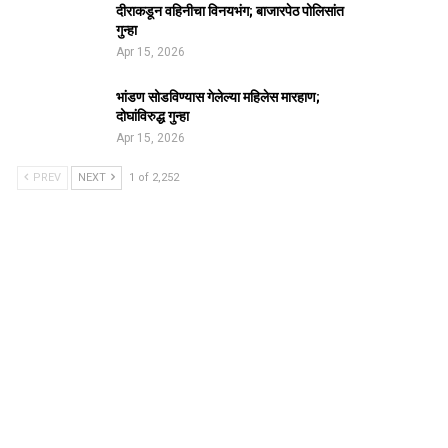
दीराकडून वहिनीचा विनयभंग; बाजारपेठ पोलिसांत
गुन्हा
Apr 15, 2026
भांडण सोडविण्यास गेलेल्या महिलेस मारहाण;
दोघांविरुद्ध गुन्हा
Apr 15, 2026
PREV
NEXT
1 of 2,252