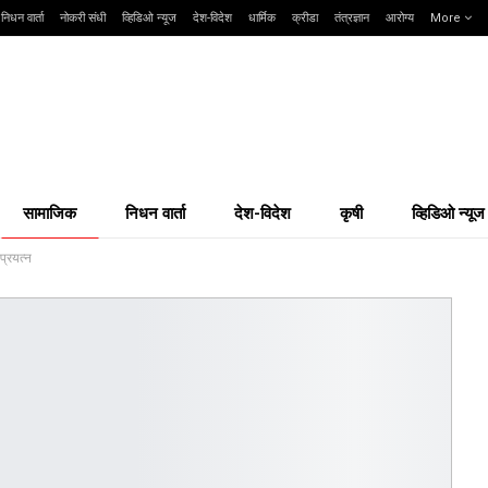
निधन वार्ता
नोकरी संधी
व्हिडिओ न्यूज
देश-विदेश
धार्मिक
क्रीडा
तंत्रज्ञान
आरोग्य
More
सामाजिक
निधन वार्ता
देश-विदेश
कृषी
व्हिडिओ न्यूज
प्रयत्न