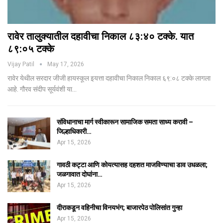
रावेर तालुक्यातील दहावीचा निकाल ८३:४० टक्के. यात
८९:०५ टक्के
Vijay Patil
May 17, 2026
रावेर येथील सरदार जीजी हायस्कूल इयत्ता दहावीचा निकाल निकाल ६९:०८ टक्के लागला
आहे. गौरव संदीप सूर्यवंशी या…
संविधानाचा मार्ग स्वीकारून सामाजिक समता साध्य करावी –
जिल्हाधिकारी…
Apr 15, 2026
गावठी कट्टा आणि कोयत्यासह दहशत माजविण्याचा डाव उधळला;
जळगावात दोघांना…
Apr 15, 2026
दीराकडून वहिनीचा विनयभंग; बाजारपेठ पोलिसांत गुन्हा
Apr 15, 2026