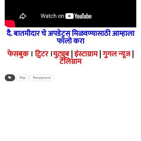
दै. बातमीदार चे अपडेट्स मिळवण्यासाठी आम्हाला
फॉलो करा
फेसबुक
।
ट्विटर
।
युट्युब
|
इंस्टाग्राम
|
गुगल न्यूज
|
टेलिग्राम
#bjp
#sanjayravut