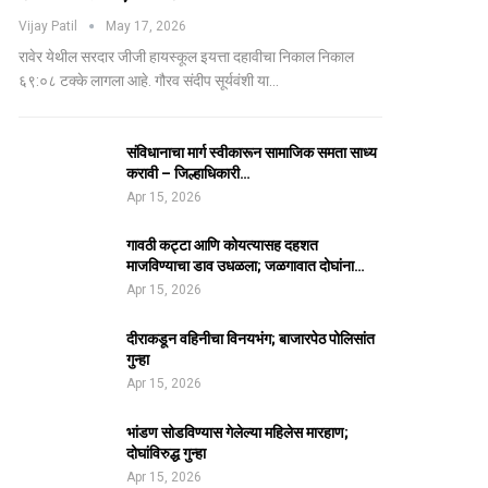
Vijay Patil
May 17, 2026
रावेर येथील सरदार जीजी हायस्कूल इयत्ता दहावीचा निकाल निकाल
६९:०८ टक्के लागला आहे. गौरव संदीप सूर्यवंशी या…
संविधानाचा मार्ग स्वीकारून सामाजिक समता साध्य
करावी – जिल्हाधिकारी…
Apr 15, 2026
गावठी कट्टा आणि कोयत्यासह दहशत
माजविण्याचा डाव उधळला; जळगावात दोघांना…
Apr 15, 2026
दीराकडून वहिनीचा विनयभंग; बाजारपेठ पोलिसांत
गुन्हा
Apr 15, 2026
भांडण सोडविण्यास गेलेल्या महिलेस मारहाण;
दोघांविरुद्ध गुन्हा
Apr 15, 2026