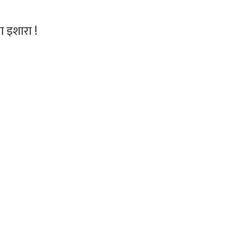
ा इशारा !