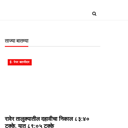
ताज्या बातम्या
ई- पेपर बातमीदार
रावेर तालुक्यातील दहावीचा निकाल ८३:४०
टक्के. यात ८९:०५ टक्के