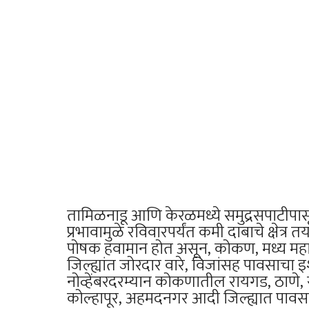
तामिळनाडू आणि केरळमध्ये समुद्रसपाटीपासून ३
प्रभावामुळे रविवारपर्यंत कमी दाबाचे क्षेत्र
पोषक हवामान होत असून, कोकण, मध्य महारा
जिल्ह्यांत जोरदार वारे, विजांसह पावसाचा इ
नोव्हेंबरदरम्यान कोकणातील रायगड, ठाणे, रत्
कोल्हापूर, अहमदनगर आदी जिल्ह्यात पावसा