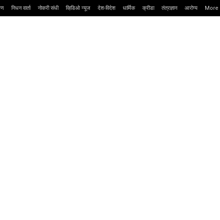
्षण
निधन वार्ता
नोकरी संधी
व्हिडिओ न्यूज
देश-विदेश
धार्मिक
क्रीडा
तंत्रज्ञान
आरोग्य
More