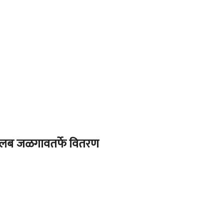
री क्लब जळगावतर्फे वितरण