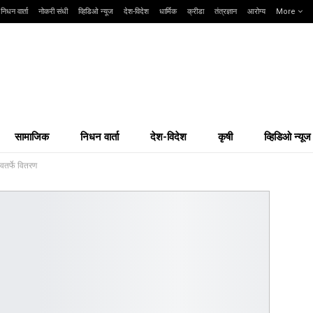
निधन वार्ता
नोकरी संधी
व्हिडिओ न्यूज
देश-विदेश
धार्मिक
क्रीडा
तंत्रज्ञान
आरोग्य
More
सामाजिक
निधन वार्ता
देश-विदेश
कृषी
व्हिडिओ न्यूज
ावतर्फे वितरण