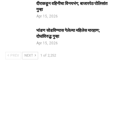
दीराकडून वहिनीचा विनयभंग; बाजारपेठ पोलिसांत
गुन्हा
Apr 15, 2026
भांडण सोडविण्यास गेलेल्या महिलेस मारहाण;
दोघांविरुद्ध गुन्हा
Apr 15, 2026
PREV
NEXT
1 of 2,252