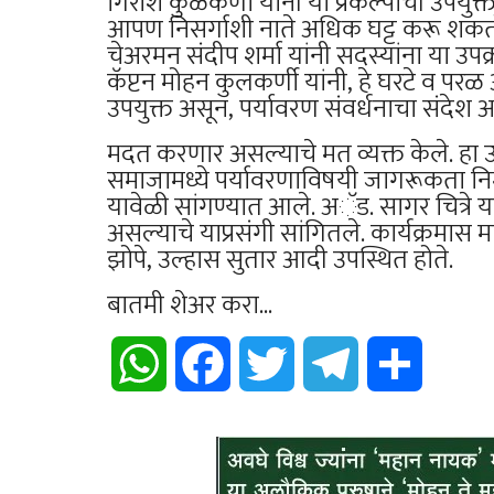
गिरीश कुळकर्णी यांनी या प्रकल्पाची उपयु
आपण निसर्गाशी नाते अधिक घट्ट करू शकतो
चेअरमन संदीप शर्मा यांनी सदस्यांना या उ
कॅप्टन मोहन कुलकर्णी यांनी, हे घरटे व परळ
उपयुक्त असून, पर्यावरण संवर्धनाचा संदे
मदत करणार असल्याचे मत व्यक्त केले. हा उ
समाजामध्ये पर्यावरणाविषयी जागरूकता निर्
यावेळी सांगण्यात आले. अॅड. सागर चित्रे य
असल्याचे याप्रसंगी सांगितले. कार्यक्रम
झोपे, उल्हास सुतार आदी उपस्थित होते.
बातमी शेअर करा...
WhatsApp
Facebook
Twitter
Telegram
Share