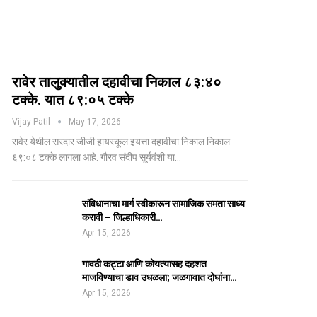
रावेर तालुक्यातील दहावीचा निकाल ८३:४०
टक्के. यात ८९:०५ टक्के
Vijay Patil
May 17, 2026
रावेर येथील सरदार जीजी हायस्कूल इयत्ता दहावीचा निकाल निकाल
६९:०८ टक्के लागला आहे. गौरव संदीप सूर्यवंशी या…
संविधानाचा मार्ग स्वीकारून सामाजिक समता साध्य
करावी – जिल्हाधिकारी…
Apr 15, 2026
गावठी कट्टा आणि कोयत्यासह दहशत
माजविण्याचा डाव उधळला; जळगावात दोघांना…
Apr 15, 2026