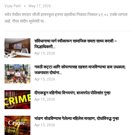
Vijay Patil
May 17, 2026
रावेर येथील सरदार जीजी हायस्कूल इयत्ता दहावीचा निकाल निकाल ६९:०८ टक्के लागला
आहे. गौरव संदीप सूर्यवंशी या…
संविधानाचा मार्ग स्वीकारून सामाजिक समता साध्य करावी –
जिल्हाधिकारी…
Apr 15, 2026
गावठी कट्टा आणि कोयत्यासह दहशत माजविण्याचा डाव उधळला;
जळगावात दोघांना…
Apr 15, 2026
दीराकडून वहिनीचा विनयभंग; बाजारपेठ पोलिसांत गुन्हा
Apr 15, 2026
भांडण सोडविण्यास गेलेल्या महिलेस मारहाण; दोघांविरुद्ध गुन्हा
Apr 15, 2026