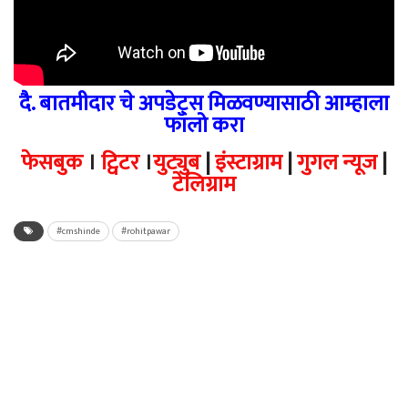
दै. बातमीदार चे अपडेट्स मिळवण्यासाठी आम्हाला
फॉलो करा
फेसबुक
।
ट्विटर
।
युट्युब
|
इंस्टाग्राम
|
गुगल न्यूज
|
टेलिग्राम
#cmshinde
#rohitpawar