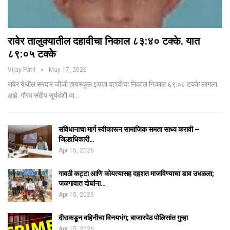
रावेर तालुक्यातील दहावीचा निकाल ८३:४० टक्के. यात
८९:०५ टक्के
Vijay Patil
May 17, 2026
रावेर येथील सरदार जीजी हायस्कूल इयत्ता दहावीचा निकाल निकाल ६९:०८ टक्के लागला
आहे. गौरव संदीप सूर्यवंशी या…
संविधानाचा मार्ग स्वीकारून सामाजिक समता साध्य करावी –
जिल्हाधिकारी…
Apr 15, 2026
गावठी कट्टा आणि कोयत्यासह दहशत माजविण्याचा डाव उधळला;
जळगावात दोघांना…
Apr 15, 2026
दीराकडून वहिनीचा विनयभंग; बाजारपेठ पोलिसांत गुन्हा
Apr 15, 2026