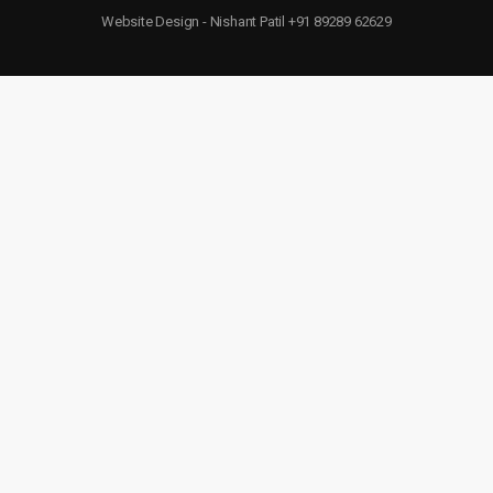
Website Design - Nishant Patil +91 89289 62629