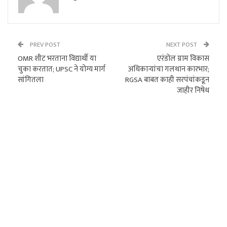
PREV POST
NEXT POST
OMR शीट भरताना विद्यार्थी या
एरंडोल ग्राम विकास
चुका करतात; UPSC ने योग्य मार्ग
अधिकाऱ्यांचा गलथान कारभार;
सांगितला
RGSA बाबत काही सरपंचांकडून
जाहीर निषेध