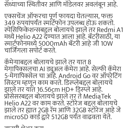
सध्याच्या स्थितीवर आणि मॉडेलवर अवलंबून आहे.
एक्सचेंज ऑफरचा पूर्ण फायदा घेतल्यास, फक्त
349 रुपयांपर्यंत स्मार्टफोन उपलब्ध होऊ शकतो.
स्पेसिफिकेशन्सबद्दल बोलायचे झाले तर Redmi A1
मध्ये Helio A22 देण्यात आला आहे. बॅटरीसाठी, या
स्मार्टफोनमध्ये 5000mAh बॅटरी आहे जी 10W
चार्जिंगला सपोर्ट करते.
कॅमेऱ्याबद्दल बोलायचे झाले तर यात 8
मेगापिक्सलचा AI ड्युअल कॅमेरा आहे. सेल्फी कॅमेरा
5-मेगापिक्सेल चा आहे. Android Go वर ऑपरेटिंग
सिस्टम म्हणून काम करते. डिस्प्लेबद्दल बोलायचे
झाले तर यात 16.56cm HD+ डिस्प्ले आहे.
प्रोसेसरबद्दल बोलायचे झाले तर ते MediaTek
Helio A22 वर काम करते. स्टोरेज बद्दल बोलायचे
झाले तर ह्यात 2GB रॅम आणि 32GB स्टोरेज आहे जे
microSD कार्ड द्वारे 512GB पर्यंत वाढवता येते.