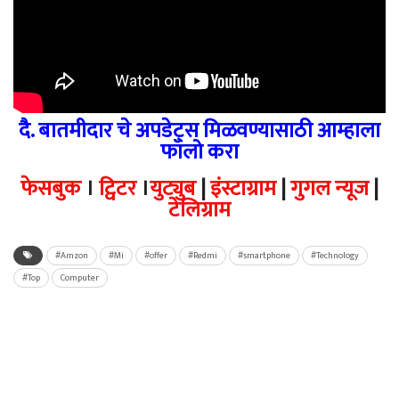
दै. बातमीदार चे अपडेट्स मिळवण्यासाठी आम्हाला
फॉलो करा
फेसबुक
।
ट्विटर
।
युट्युब
|
इंस्टाग्राम
|
गुगल न्यूज
|
टेलिग्राम
#Amzon
#Mi
#offer
#Redmi
#smartphone
#Technology
#Top
Computer