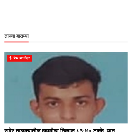
ताज्या बातम्या
ई- पेपर बातमीदार
रावेर तालुक्यातील दहावीचा निकाल ८३:४० टक्के. यात