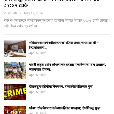
८९:०५ टक्के
Vijay Patil
May 17, 2026
रावेर येथील सरदार जीजी हायस्कूल इयत्ता दहावीचा निकाल निकाल ६९:०८ टक्के लागला
आहे. गौरव संदीप सूर्यवंशी या…
संविधानाचा मार्ग स्वीकारून सामाजिक समता साध्य करावी –
जिल्हाधिकारी…
Apr 15, 2026
गावठी कट्टा आणि कोयत्यासह दहशत माजविण्याचा डाव उधळला;
जळगावात दोघांना…
Apr 15, 2026
दीराकडून वहिनीचा विनयभंग; बाजारपेठ पोलिसांत गुन्हा
Apr 15, 2026
भांडण सोडविण्यास गेलेल्या महिलेस मारहाण; दोघांविरुद्ध गुन्हा
Apr 15, 2026