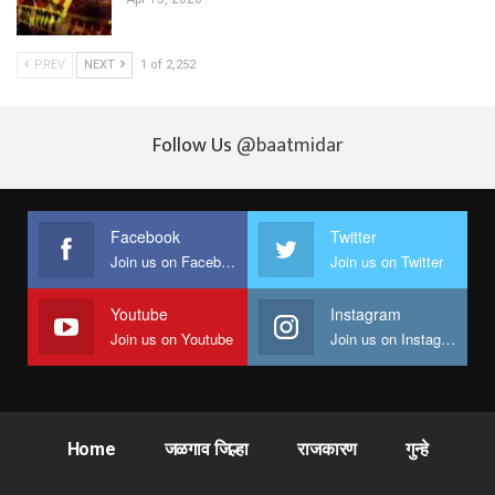
PREV
NEXT
1 of 2,252
Follow Us
@baatmidar
Facebook
Twitter
Join us on Facebook
Join us on Twitter
Youtube
Instagram
Join us on Youtube
Join us on Instagram
Home
जळगाव जिल्हा
राजकारण
गुन्हे