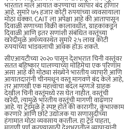
भारतात माल आयात करण्याचा व्यापार बंद होणार
आहे. सुमारे ७५ हजार कोटी रुपयांच्या व्यवसायाला
मोठा धक्का. CAIT ला अपेक्षा आहे की आतापासून
दिवाळी सणाच्या विक्री कालावधीत, ग्राहकांकडून
दिवाळी आणि इतर सणांशी संबंधित वस्तूंच्या
खरेदीमुळे अर्थव्यवस्थेत सुमारे २.५ लाख कोटी
रुपयांच्या भांडवलाची आवक होऊ शकते.
सीएआयटीच्या २०२० पासून देशभरात चिनी वस्तूंवर
सतत बहिष्कार घालण्याच्या मोहिमेचा एक परिणाम
असा आहे की मोठ्या संख्येने भारतीय व्यापारी आणि
आयातदारांनी चीनमधून वस्तू मागवणे बंद केले आहे,
तर आणखी एक महत्त्वाचा बदल म्हणजे ग्राहक
देखील चिनी वस्तूंमध्ये रस घेत नाहीत. वस्तूंची
खरेदी, त्यामुळे भारतीय वस्तूंची मागणी वाढणार
आहे. या ट्रेंडमुळे हे स्पष्ट होते की कारागीर, कुंभारकाम
करणारे आणि छोटे उद्योजक या सणासुदीच्या
हंगामात मोठा व्यवसाय करतील. हा ट्रेंड पाहता,
मागणी पूर्ण करण्यासाठी देशभरातील व्यापाऱ्यांनी