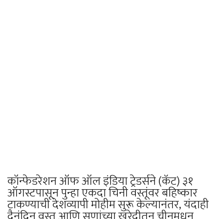
कॉन्फेडरेशन ऑफ ऑल इंडिया ट्रेडर्सने (कॅट) ३१
ऑगस्टपासून पुन्हा एकदा चिनी वस्तूंवर बहिष्कार
टाकण्याची देशव्यापी मोहीम सुरू केल्यानंतर, यंदाही
दैनंदिन वस्तू आणि सणांच्या खरेदीतून चीनमधून