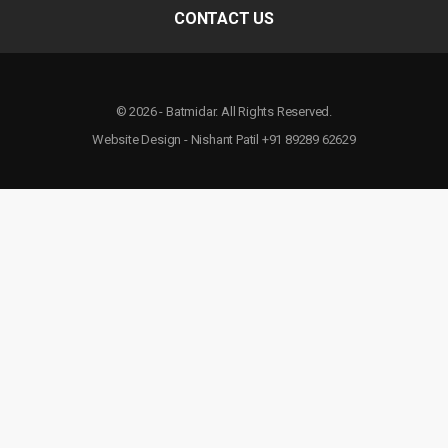
CONTACT US
© 2026 - Batmidar. All Rights Reserved.
Website Design - Nishant Patil +91 89289 62629