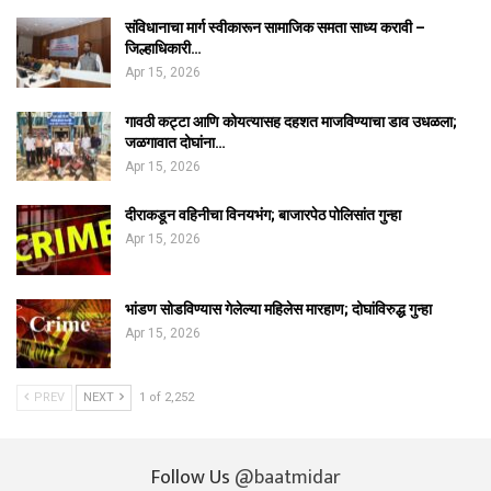
संविधानाचा मार्ग स्वीकारून सामाजिक समता साध्य करावी –
जिल्हाधिकारी…
Apr 15, 2026
गावठी कट्टा आणि कोयत्यासह दहशत माजविण्याचा डाव उधळला;
जळगावात दोघांना…
Apr 15, 2026
दीराकडून वहिनीचा विनयभंग; बाजारपेठ पोलिसांत गुन्हा
Apr 15, 2026
भांडण सोडविण्यास गेलेल्या महिलेस मारहाण; दोघांविरुद्ध गुन्हा
Apr 15, 2026
PREV
NEXT
1 of 2,252
Follow Us
@baatmidar