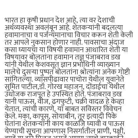
भारत हा कृषी प्रधान देश आहे, त्या वर देशाची
अर्थव्यवस्था अवलंबून आहे. शेतकऱ्यांनी बदलत्या
हवामानाचा व पर्जन्यमानाचा विचार करून शेती केली
तर आपले नुकसान होणार नाही. पावसाचा अंदाज
कसा घ्यायचा या विषयी हवामान आधारित शेती या
विषयावर बोलतांना हवामान तज्ञ् पंजाबराव डख
यांनी येथील केशवसूत ज्ञान प्रभोधिनी व्याख्यान
मालेचे दुसऱ्या पुष्पत बोलतांना श्रोत्यांना अनेक गोष्टी
सांगितल्या. व्यासपीढावार पाचोरा येथील युवानेते
सुमित पाटील,डॉ. गोरख महाजन, दोंडाईचा येथील
उधोजक राजपूत हे उपस्थित होते. पंजाबराव डख
यानी पाऊस, वीज, ढगफुटी, चक्री वादळ हे केव्हा
येतात, त्यांची कारणे, या बाबत सविस्तर विवेचन
केले. मका, कापूस, सोयाबीन, तूर इत्यादी पिके
घेतांना शेतकऱ्यांनी काय काळजि घ्यावी व पाऊस
येण्याची सूचना आपणास निसर्गातील प्राणी, पक्षी,