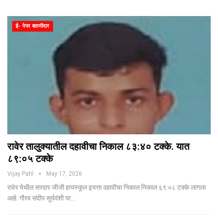
ई- पेपर बातमीदार
रावेर तालुक्यातील दहावीचा निकाल ८३:४० टक्के. यात
८९:०५ टक्के
Vijay Patil
May 17, 2026
रावेर येथील सरदार जीजी हायस्कूल इयत्ता दहावीचा निकाल निकाल ६९:०८ टक्के लागला
आहे. गौरव संदीप सूर्यवंशी या…