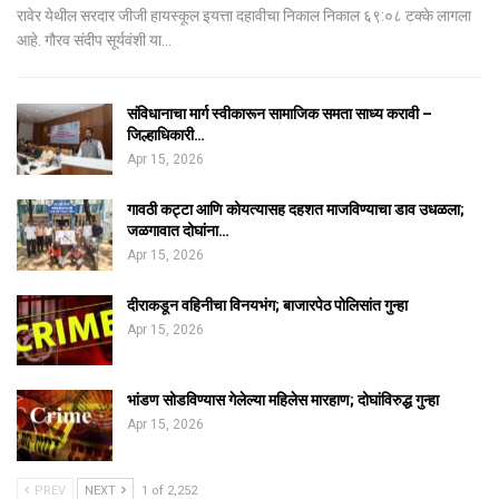
रावेर येथील सरदार जीजी हायस्कूल इयत्ता दहावीचा निकाल निकाल ६९:०८ टक्के लागला
आहे. गौरव संदीप सूर्यवंशी या…
संविधानाचा मार्ग स्वीकारून सामाजिक समता साध्य करावी –
जिल्हाधिकारी…
Apr 15, 2026
गावठी कट्टा आणि कोयत्यासह दहशत माजविण्याचा डाव उधळला;
जळगावात दोघांना…
Apr 15, 2026
दीराकडून वहिनीचा विनयभंग; बाजारपेठ पोलिसांत गुन्हा
Apr 15, 2026
भांडण सोडविण्यास गेलेल्या महिलेस मारहाण; दोघांविरुद्ध गुन्हा
Apr 15, 2026
PREV
NEXT
1 of 2,252