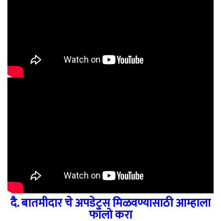
दै. बातमीदार चे अपडेट्स मिळवण्यासाठी आम्हाला
फॉलो करा