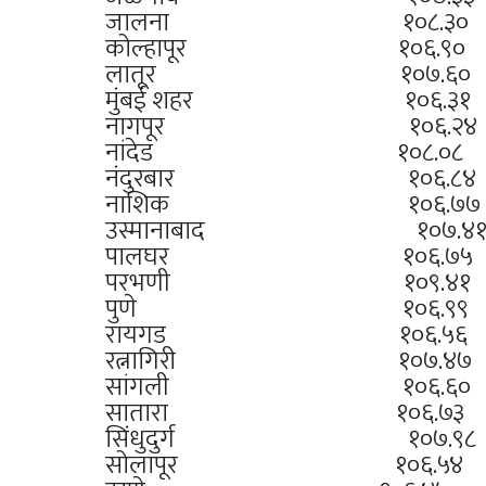
जालना १०८
कोल्हापूर १
लातूर १०७
मुंबई शहर १
नागपूर १०
नांदेड १०८
नंदुरबार १०
नाशिक १०६
उस्मानाबाद १
पालघर १०६
परभणी १०९
पुणे १०६.
रायगड १०६
रत्नागिरी १
सांगली १०६
सातारा १०६
सिंधुदुर्ग १
सोलापूर १०