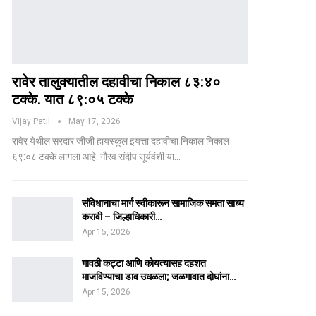
रावेर तालुक्यातील दहावीचा निकाल ८३:४०
टक्के. यात ८९:०५ टक्के
Vijay Patil
May 17, 2026
रावेर येथील सरदार जीजी हायस्कूल इयत्ता दहावीचा निकाल निकाल
६९:०८ टक्के लागला आहे. गौरव संदीप सूर्यवंशी या…
संविधानाचा मार्ग स्वीकारून सामाजिक समता साध्य
करावी – जिल्हाधिकारी…
Apr 15, 2026
गावठी कट्टा आणि कोयत्यासह दहशत
माजविण्याचा डाव उधळला; जळगावात दोघांना…
Apr 15, 2026