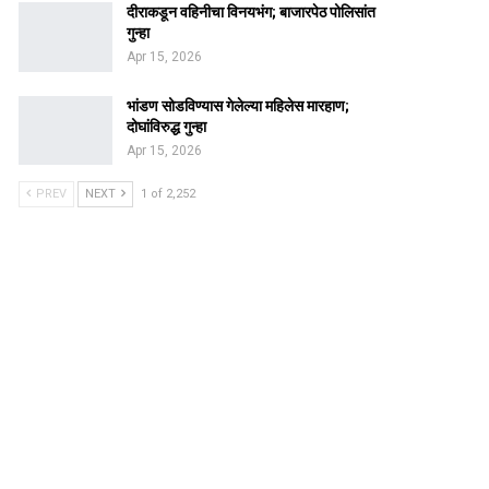
दीराकडून वहिनीचा विनयभंग; बाजारपेठ पोलिसांत
गुन्हा
Apr 15, 2026
भांडण सोडविण्यास गेलेल्या महिलेस मारहाण;
दोघांविरुद्ध गुन्हा
Apr 15, 2026
PREV
NEXT
1 of 2,252