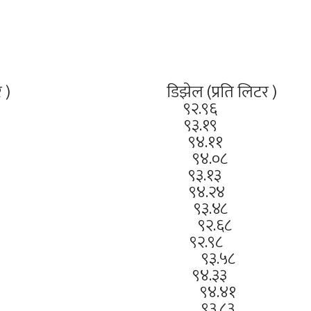
टर ) डिझेल (प्रति लिटर )
६.४५ ९२.९६
.६६ ९३.१९
७.६१ ९४.११
०७.६२ ९४.०८
६.६० ९३.१३
७६ ९४.२४
६.९६ ९३.४८
०६.१२ ९२.६८
.४७ ९२.९८
०७.०६ ९३.५८
७.८५ ९४.३३
७.९३ ९४.४१
.३३ ९३.८३