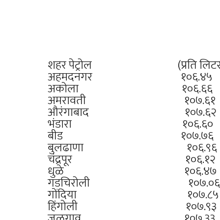
शहर पेट्रोल (प्रति लि
अहमदनगर १०
अकोला १०६
अमरावती १०
औरंगाबाद १
भंडारा १०
बीड १०७.
बुलढाणा १०
चंद्रपूर १
धुळे १०६
गडचिरोली १
गोंदिया १०
हिंगोली १०
जळगाव १०७