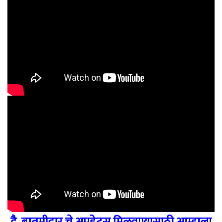
दै. बातमीदार चे अपडेट्स मिळवण्यासाठी आम्हाला