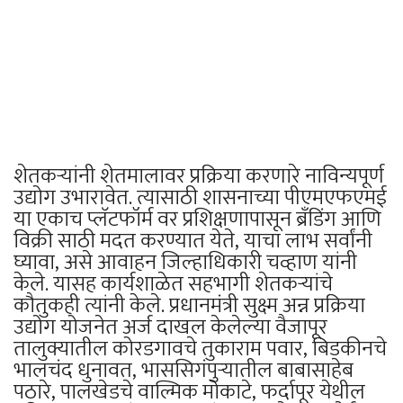
शेतकऱ्यांनी शेतमालावर प्रक्रिया करणारे नाविन्यपूर्ण
उद्योग उभारावेत. त्यासाठी शासनाच्या पीएमएफएमई
या एकाच प्लॅटफॉर्म वर प्रशिक्षणापासून ब्रँडिंग आणि
विक्री साठी मदत करण्यात येते, याचा लाभ सर्वांनी
घ्यावा, असे आवाहन जिल्हाधिकारी चव्हाण यांनी
केले. यासह कार्यशाळेत सहभागी शेतकऱ्यांचे
कौतुकही त्यांनी केले. प्रधानमंत्री सुक्ष्म अन्न प्रक्रिया
उद्योग योजनेत अर्ज दाखल केलेल्या वैजापूर
तालुक्यातील कोरडगावचे तुकाराम पवार, बिडकीनचे
भालचंद धुनावत, भाससिगंपुऱ्यातील बाबासाहेब
पठारे, पालखेडचे वाल्मिक मोकाटे, फर्दापूर येथील