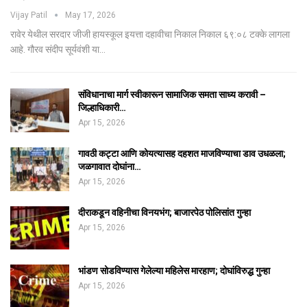
Vijay Patil
May 17, 2026
रावेर येथील सरदार जीजी हायस्कूल इयत्ता दहावीचा निकाल निकाल ६९:०८ टक्के लागला
आहे. गौरव संदीप सूर्यवंशी या…
संविधानाचा मार्ग स्वीकारून सामाजिक समता साध्य करावी –
जिल्हाधिकारी…
Apr 15, 2026
गावठी कट्टा आणि कोयत्यासह दहशत माजविण्याचा डाव उधळला;
जळगावात दोघांना…
Apr 15, 2026
दीराकडून वहिनीचा विनयभंग; बाजारपेठ पोलिसांत गुन्हा
Apr 15, 2026
भांडण सोडविण्यास गेलेल्या महिलेस मारहाण; दोघांविरुद्ध गुन्हा
Apr 15, 2026