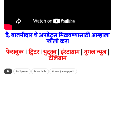
दै. बातमीदार चे अपडेट्स मिळवण्यासाठी आम्हाला
फॉलो करा
फेसबुक
।
ट्विटर
।
युट्युब
|
इंस्टाग्राम
|
गुगल न्यूज
|
टेलिग्राम
#ajitpawar
#cmshinde
#manojjarangepatil