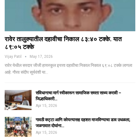
रावेर तालुक्यातील दहावीचा निकाल ८३:४० टक्के. यात
८९:०५ टक्के
Vijay Patil
May 17, 2026
रावेर येथील सरदार जीजी हायस्कूल इयत्ता दहावीचा निकाल निकाल ६९:०८ टक्के लागला
आहे. गौरव संदीप सूर्यवंशी या…
संविधानाचा मार्ग स्वीकारून सामाजिक समता साध्य करावी –
जिल्हाधिकारी…
Apr 15, 2026
गावठी कट्टा आणि कोयत्यासह दहशत माजविण्याचा डाव उधळला;
जळगावात दोघांना…
Apr 15, 2026