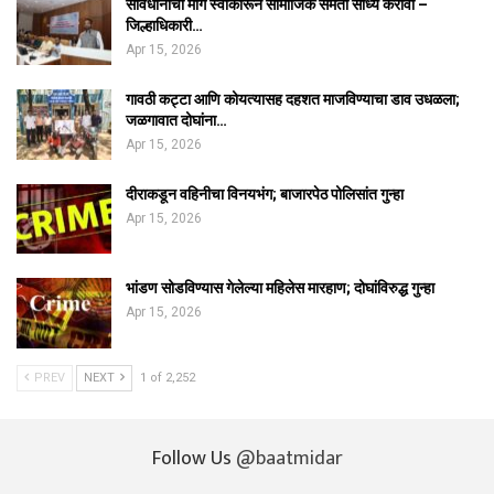
संविधानाचा मार्ग स्वीकारून सामाजिक समता साध्य करावी –
जिल्हाधिकारी…
Apr 15, 2026
गावठी कट्टा आणि कोयत्यासह दहशत माजविण्याचा डाव उधळला;
जळगावात दोघांना…
Apr 15, 2026
दीराकडून वहिनीचा विनयभंग; बाजारपेठ पोलिसांत गुन्हा
Apr 15, 2026
भांडण सोडविण्यास गेलेल्या महिलेस मारहाण; दोघांविरुद्ध गुन्हा
Apr 15, 2026
PREV
NEXT
1 of 2,252
Follow Us
@baatmidar