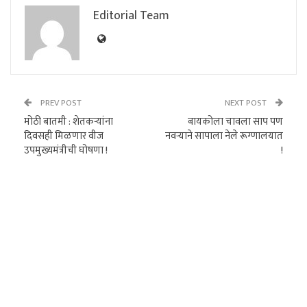
Editorial Team
PREV POST
NEXT POST
मोठी बातमी : शेतकऱ्यांना
बायकोला चावला साप पण
दिवसही मिळणार वीज
नवऱ्याने सापाला नेले रूग्णालयात
उपमुख्यमंत्रीची घोषणा !
!