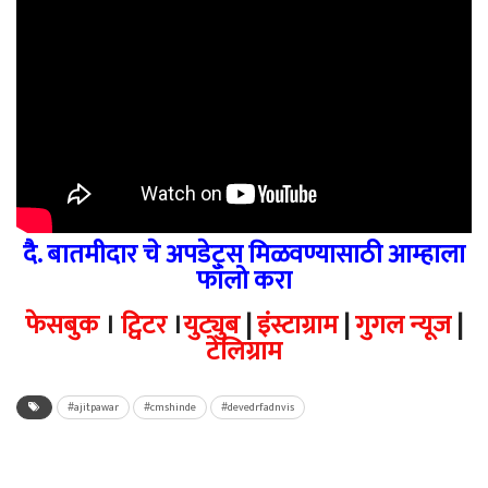
दै. बातमीदार चे अपडेट्स मिळवण्यासाठी आम्हाला
फॉलो करा
फेसबुक
।
ट्विटर
।
युट्युब
|
इंस्टाग्राम
|
गुगल न्यूज
|
टेलिग्राम
#ajitpawar
#cmshinde
#devedrfadnvis