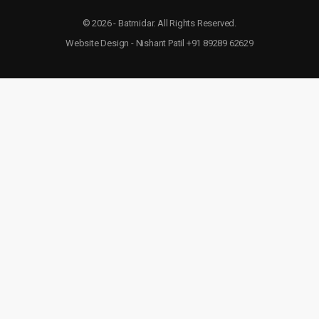
© 2026 - Batmidar. All Rights Reserved.
Website Design - Nishant Patil +91 89289 62629