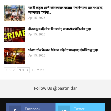
गावठी कट्टा आणि कोयत्यासह दहशत माजविण्याचा डाव उधळला;
जळगावात दोघांना…
Apr 15, 2026
दीराकडून वहिनीचा विनयभंग; बाजारपेठ पोलिसांत गुन्हा
Apr 15, 2026
भांडण सोडविण्यास गेलेल्या महिलेस मारहाण; दोघांविरुद्ध गुन्हा
Apr 15, 2026
PREV
NEXT
1 of 2,252
Follow Us
@baatmidar
Facebook
Twitter