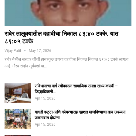
रावेर तालुक्यातील दहावीचा निकाल ८३:४० टक्के. यात
८९:०५ टक्के
Vijay Patil
May 17, 2026
रावेर येथील सरदार जीजी हायस्कूल इयत्ता दहावीचा निकाल निकाल ६९:०८ टक्के लागला
आहे. गौरव संदीप सूर्यवंशी या…
संविधानाचा मार्ग स्वीकारून सामाजिक समता साध्य करावी –
जिल्हाधिकारी…
Apr 15, 2026
गावठी कट्टा आणि कोयत्यासह दहशत माजविण्याचा डाव उधळला;
जळगावात दोघांना…
Apr 15, 2026