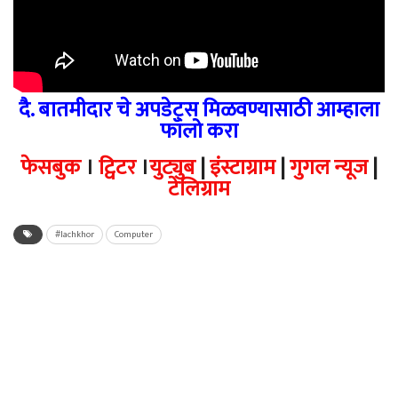
दै. बातमीदार चे अपडेट्स मिळवण्यासाठी आम्हाला
फॉलो करा
फेसबुक
।
ट्विटर
।
युट्युब
|
इंस्टाग्राम
|
गुगल न्यूज
|
टेलिग्राम
#lachkhor
Computer