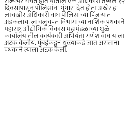
राज्यभर चर्चेत होते यातील एक अधिकारी तब्बल १२
दिवसांपासून पोलिसांना गुंगारा देत होता अखेर हा
लाचखोर अधिकारी वाघ पोलिसांच्या पिंजऱ्यात
अडकलाय. लाचलुचपत विभागाच्या नाशिक पथकाने
महाराष्ट्र औद्योगिक विकास महामंडळाच्या धुळे
कार्यालयातील कार्यकारी अभियंता गणेश वाघ याला
अटक केलीय. मुंबईकडून धुळ्याकडे जात असताना
पथकाने त्याला अटक केली.