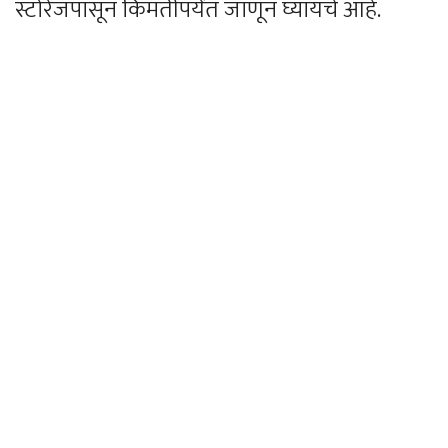
स्टोरेजपासून किंमतीपर्यंत जाणून घ्यायचे आहे.