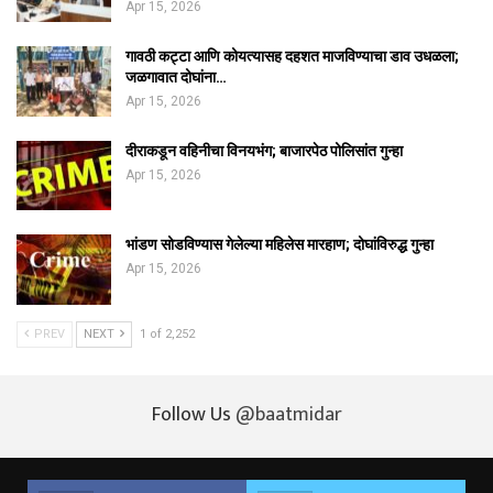
Apr 15, 2026
गावठी कट्टा आणि कोयत्यासह दहशत माजविण्याचा डाव उधळला;
जळगावात दोघांना…
Apr 15, 2026
दीराकडून वहिनीचा विनयभंग; बाजारपेठ पोलिसांत गुन्हा
Apr 15, 2026
भांडण सोडविण्यास गेलेल्या महिलेस मारहाण; दोघांविरुद्ध गुन्हा
Apr 15, 2026
PREV
NEXT
1 of 2,252
Follow Us
@baatmidar