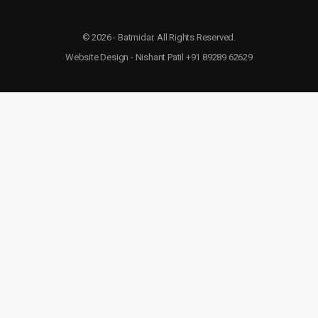
© 2026 - Batmidar. All Rights Reserved.
Website Design - Nishant Patil +91 89289 62629