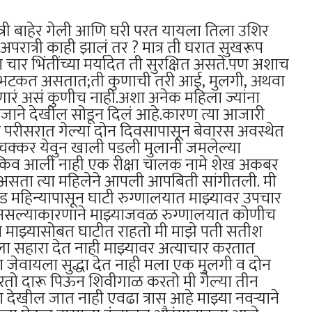
्त्री बाहेर गेली आणि घरी परत यायला तिला उशिर
रात्री काही झालं तर ? मात्र ती घरात सुखरूप
ार भिंतींच्या मर्यादेत ती सुरक्षित असते.पण अशाच
रात्री भटकत असतात;ती कुणाची तरी आई, मुलगी, अथवा
हणारं असं कुणीच नाही.अशा अनेक महिला ज्यांना
ाजाने देखील सोडून दिलं आहे.कारण त्या आजारी
 परीसरात गेल्या दोन दिवसापासून बेवारस अवस्थेत
 चक्कर येवुन खाली पडली मुलानी जमलेल्या
किव आली नाही एक रीक्षा चालक नामे शेख अकबर
 असता त्या महिलेने आपली आपबिती सांगीतली. मी
 दीड महिन्यापासून घाटी रुग्णालयात माझ्यावर उपचार
स असल्याकारणाने माझ्याजवळ रुग्णालयात कोणीच
ा माझ्यासोबत घाटीत राहतो मी माझे पती सतीश
ा सहारा देत नाही माझ्यावर अत्याचार करतात
जेवायला सुद्धा देत नाही मला एक मुलगी व दोन
करतो दारू पिऊन शिवीगाळ करतो मी गेल्या तीन
 देखील जात नाही एवढा त्रास आहे माझ्या नवऱ्याने