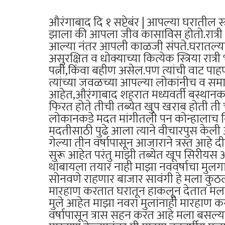
औरंगाबाद दि १ सप्टेबंर | आपल्या घरातील स
झाला की आपला जीव कासाविस होतो.रात्री अप
आल्या नंतर आपली काळजी संपते.घरातल्या च
असुरक्षित व धोक्याच्या कित्येक स्त्रिया 
पत्नी,किंवा बहीण असेल.पण त्यांची वाट पा
त्यांच्या जवळच्या आपल्या लोकांनीच व सम
आहेत,औरंगाबाद शहरात मध्यवर्ती बस्थानक
फिरत होते तीची तब्येत खुप खराब होती ती
लोकानकडे मदत मांगीतली पन कोन्हालाच 
मदतीसाठी पुढे आला त्याने वीचारपुस केली
गेल्या तीन वर्षापासून आजाराने त्रस्त आहे
सुरू आहेत परंतु माझी तब्येत खूप सिरीय
थांबायला तयार नाही माझा नववर्षाचा मुलग
सोनवणे राहणार बाजार सावंगी हे मला कुठल
मारहाण करतात घरातून हाकलून देतात मला 
मुले आहेत माझा नवरा मुलांनाही मारहाण 
वर्षापासून त्रास सहन करत आहे मला बसल्या