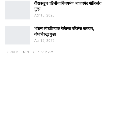
दीराकडून वहिनीचा विनयभंग; बाजारपेठ पोलिसांत
गुन्हा
Apr 15, 2026
भांडण सोडविण्यास गेलेल्या महिलेस मारहाण;
दोघांविरुद्ध गुन्हा
Apr 15, 2026
PREV
NEXT
1 of 2,252