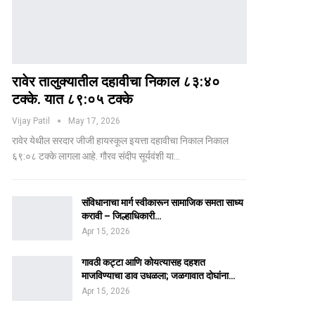
रावेर तालुक्यातील दहावीचा निकाल ८३:४०
टक्के. यात ८९:०५ टक्के
Vijay Patil
May 17, 2026
रावेर येथील सरदार जीजी हायस्कूल इयत्ता दहावीचा निकाल निकाल
६९:०८ टक्के लागला आहे. गौरव संदीप सूर्यवंशी या…
संविधानाचा मार्ग स्वीकारून सामाजिक समता साध्य
करावी – जिल्हाधिकारी…
Apr 15, 2026
गावठी कट्टा आणि कोयत्यासह दहशत
माजविण्याचा डाव उधळला; जळगावात दोघांना…
Apr 15, 2026