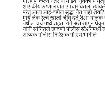
मारहाण केल्यानंतर मी माझ्या नववर्षीय म
शासकीय रुग्णालयात उपचार घेतला त्यावे
परंतु आता आई-वडील सुद्धा येत नाही शेवट
माय लेक रेल्वे खाली जीव देते रीक्षा चाल
येथील चर्च मध्ये राहता येते असे सांगुन घेव
यांनी सांगितले छावणी पोलीस स्टेशनमध्ये 
साय्यक पोलीस निरिक्षक पी.एस.भागीले