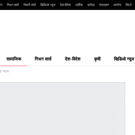
्षण
निधन वार्ता
नोकरी संधी
व्हिडिओ न्यूज
देश-विदेश
धार्मिक
क्रीडा
तंत्रज्ञान
आरोग्य
विदर्भ
सामाजिक
निधन वार्ता
देश-विदेश
कृषी
व्हिडिओ न्यूज
ा न्याय