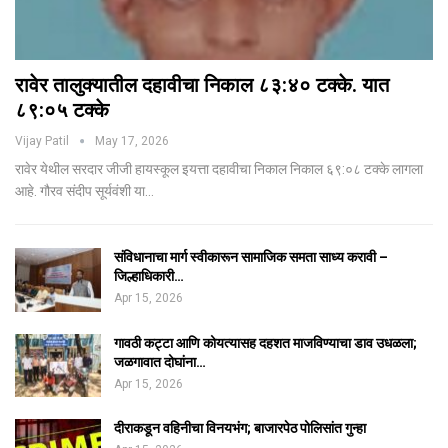
रावेर तालुक्यातील दहावीचा निकाल ८३:४० टक्के. यात
८९:०५ टक्के
Vijay Patil
May 17, 2026
रावेर येथील सरदार जीजी हायस्कूल इयत्ता दहावीचा निकाल निकाल ६९:०८ टक्के लागला
आहे. गौरव संदीप सूर्यवंशी या…
संविधानाचा मार्ग स्वीकारून सामाजिक समता साध्य करावी –
जिल्हाधिकारी…
Apr 15, 2026
गावठी कट्टा आणि कोयत्यासह दहशत माजविण्याचा डाव उधळला;
जळगावात दोघांना…
Apr 15, 2026
दीराकडून वहिनीचा विनयभंग; बाजारपेठ पोलिसांत गुन्हा