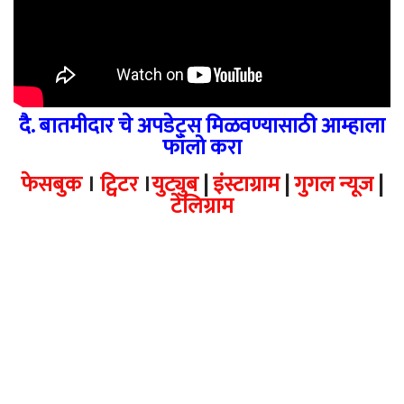
दै. बातमीदार चे अपडेट्स मिळवण्यासाठी आम्हाला
फॉलो करा
फेसबुक
।
ट्विटर
।
युट्युब
|
इंस्टाग्राम
|
गुगल न्यूज
|
टेलिग्राम