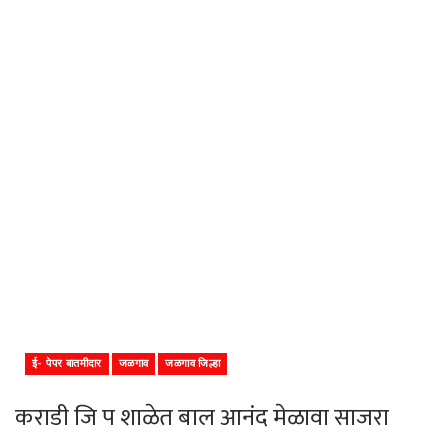
ई- पेपर बातमीदार
जळगाव
जळगाव जिल्हा
कराडी जि प शाळेत बाल आनंद मेळावा साजरा