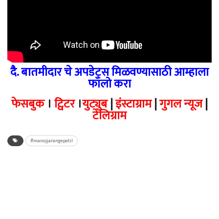
दै. बातमीदार चे अपडेट्स मिळवण्यासाठी आम्हाला
फॉलो करा
फेसबुक
।
ट्विटर
।
युट्युब
|
इंस्टाग्राम
|
गुगल न्यूज
|
टेलिग्राम
#manojjarangepatil