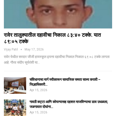
रावेर तालुक्यातील दहावीचा निकाल ८३:४० टक्के. यात
८९:०५ टक्के
Vijay Patil
May 17, 2026
रावेर येथील सरदार जीजी हायस्कूल इयत्ता दहावीचा निकाल निकाल ६९:०८ टक्के लागला
आहे. गौरव संदीप सूर्यवंशी या…
संविधानाचा मार्ग स्वीकारून सामाजिक समता साध्य करावी –
जिल्हाधिकारी…
Apr 15, 2026
गावठी कट्टा आणि कोयत्यासह दहशत माजविण्याचा डाव उधळला;
जळगावात दोघांना…
Apr 15, 2026