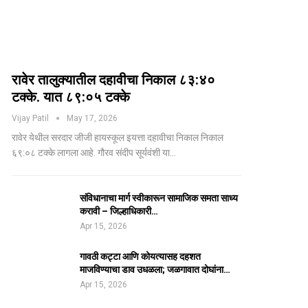
रावेर तालुक्यातील दहावीचा निकाल ८३:४०
टक्के. यात ८९:०५ टक्के
Vijay Patil
May 17, 2026
रावेर येथील सरदार जीजी हायस्कूल इयत्ता दहावीचा निकाल निकाल
६९:०८ टक्के लागला आहे. गौरव संदीप सूर्यवंशी या…
संविधानाचा मार्ग स्वीकारून सामाजिक समता साध्य
करावी – जिल्हाधिकारी…
Apr 15, 2026
गावठी कट्टा आणि कोयत्यासह दहशत
माजविण्याचा डाव उधळला; जळगावात दोघांना…
Apr 15, 2026