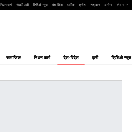
निधन वार्ता
नोकरी संधी
व्हिडिओ न्यूज
देश-विदेश
धार्मिक
क्रीडा
तंत्रज्ञान
आरोग्य
More
सामाजिक
निधन वार्ता
देश-विदेश
कृषी
व्हिडिओ न्यूज