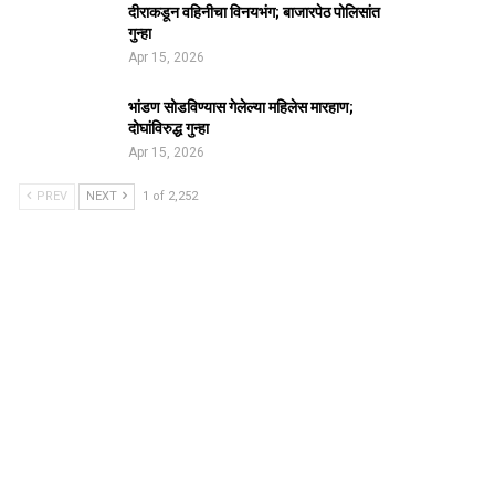
दीराकडून वहिनीचा विनयभंग; बाजारपेठ पोलिसांत
गुन्हा
Apr 15, 2026
भांडण सोडविण्यास गेलेल्या महिलेस मारहाण;
दोघांविरुद्ध गुन्हा
Apr 15, 2026
PREV
NEXT
1 of 2,252