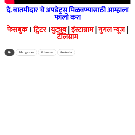
दै. बातमीदार चे अपडेट्स मिळवण्यासाठी आम्हाला
फॉलो करा
फेसबुक
।
ट्विटर
।
युट्युब
|
इंस्टाग्राम
|
गुगल न्यूज
|
टेलिग्राम
#dangerous
#diseases
#urinate