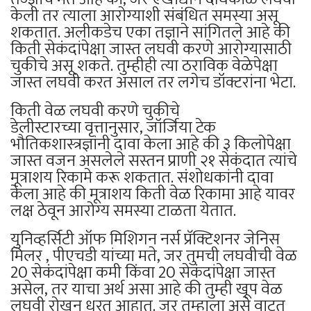
केली तर त्याला आरोग्याशी संबंधित समस्या असू
शकतात. अलीकडेच एका तज्ञाने सांगितले आहे की
किती सेकंदांपेक्षा जास्त लघवी करणे आरोग्यासाठी
चुकीचे असू शकते. तुम्हीही त्या ठराविक वेळेपेक्षा
जास्त लघवी करत असाल तर लगेच डॉक्टरांना भेटा.
किती वेळ लघवी करणे चुकीचे
डेलीस्टारच्या वृत्तानुसार, जॉर्जिया टेक
भौतिकशास्त्रज्ञांनी दावा केला आहे की ३ किलोपेक्षा
जास्त वजन असलेले सस्तन प्राणी २१ सेकंदात त्यांचे
मूत्राशय रिकामे करू शकतात. संशोधकांनी दावा
केला आहे की मूत्राशय किती वेळ रिकामा आहे यावर
लक्ष ठेवून आरोग्य समस्या टाळता येतात.
युनिव्हर्सिटी ऑफ मिशिगन नर्स प्रॅक्टिशनर जेनिस
मिलर , पीएचडी यांच्या मते, जर तुमची लघवीची वेळ
20 सेकंदांपेक्षा कमी किंवा 20 सेकंदांपेक्षा जास्त
असेल, तर याचा अर्थ असा आहे की तुम्ही खूप वेळ
लघवी रोखून धरत आहात. जर तुम्हाला असे वाटत