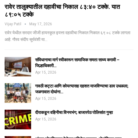
रावेर तालुक्यातील दहावीचा निकाल ८३:४० टक्के. यात
८९:०५ टक्के
Vijay Patil
May 17, 2026
रावेर येथील सरदार जीजी हायस्कूल इयत्ता दहावीचा निकाल निकाल ६९:०८ टक्के लागला
आहे. गौरव संदीप सूर्यवंशी या…
संविधानाचा मार्ग स्वीकारून सामाजिक समता साध्य करावी –
जिल्हाधिकारी…
Apr 15, 2026
गावठी कट्टा आणि कोयत्यासह दहशत माजविण्याचा डाव उधळला;
जळगावात दोघांना…
Apr 15, 2026
दीराकडून वहिनीचा विनयभंग; बाजारपेठ पोलिसांत गुन्हा
Apr 15, 2026